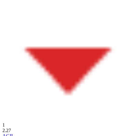
1
2.27
AGII