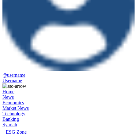
@username
Username
Home
News
Economics
Market News
Technology
Banking
Syariah
ESG Zone