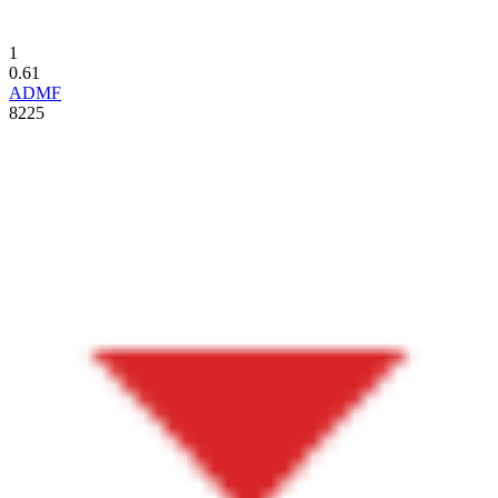
1
0.61
ADMF
8225