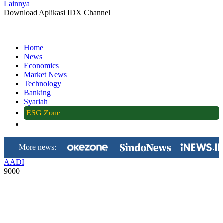
Lainnya
Download Aplikasi IDX Channel
Home
News
Economics
Market News
Technology
Banking
Syariah
ESG Zone
More news:
AADI
9000