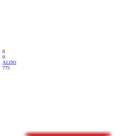
0
0
ALDO
775