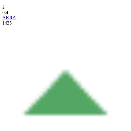
2
0.4
AKRA
1435