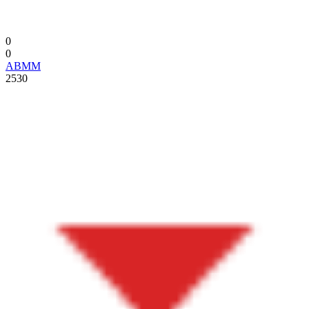
0
0
ABMM
2530