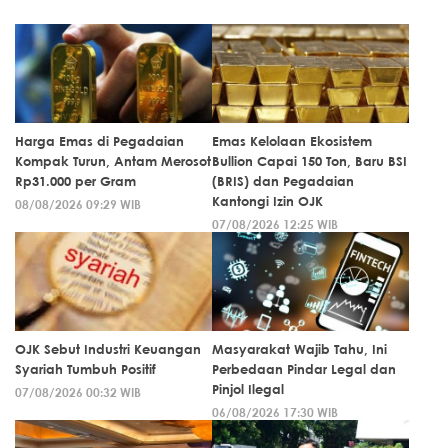
Harga Emas di Pegadaian
Emas Kelolaan Ekosistem
Kompak Turun, Antam Merosot
Bullion Capai 150 Ton, Baru BSI
Rp31.000 per Gram
(BRIS) dan Pegadaian
Kantongi Izin OJK
08/08/2026 09:29 WIB
07/08/2026 12:25 WIB
OJK Sebut Industri Keuangan
Masyarakat Wajib Tahu, Ini
Syariah Tumbuh Positif
Perbedaan Pindar Legal dan
Pinjol Ilegal
07/08/2026 00:32 WIB
06/08/2026 17:30 WIB