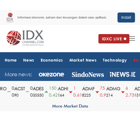
Install
Informasi ekonomi, saham dan keuangan dalam satu aplikasi.
Home
News
Economics
Market News
Technology
Ba
More news:
0
0
150
1
75
6
O
ACST
ADES
ADHI
ADMF
ADMG
ADM
0
0
0.42
0.61
0.9
2.73
90
35550
164
8225
214
1510
More Market Data