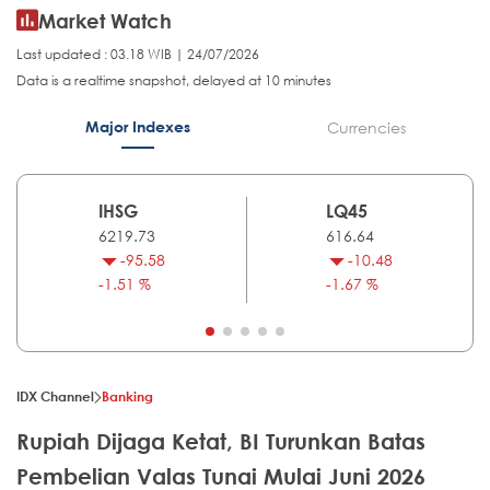
Market Watch
Last updated : 03.18 WIB | 24/07/2026
Data is a realtime snapshot, delayed at 10 minutes
Major Indexes
Currencies
IHSG
LQ45
6219.73
616.64
-95.58
-10.48
-1.51 %
-1.67 %
IDX Channel
Banking
Rupiah Dijaga Ketat, BI Turunkan Batas
Pembelian Valas Tunai Mulai Juni 2026