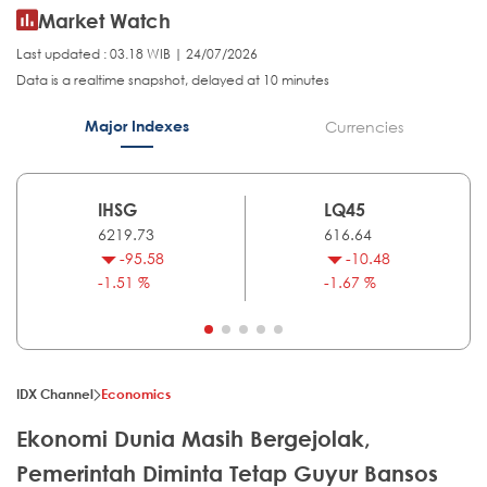
Market Watch
Last updated : 03.18 WIB | 24/07/2026
Data is a realtime snapshot, delayed at 10 minutes
Major Indexes
Currencies
IHSG
LQ45
6219.73
616.64
-95.58
-10.48
-1.51 %
-1.67 %
IDX Channel
Economics
Ekonomi Dunia Masih Bergejolak,
Pemerintah Diminta Tetap Guyur Bansos