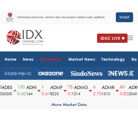
Install
Informasi ekonomi, saham dan keuangan dalam satu aplikasi.
Home
News
Economics
Market News
Technology
Ba
More news:
150
1
75
6
60
DES
ADHI
ADMF
ADMG
ADMR
ADRO
0.42
0.61
0.9
2.73
3.82
5550
164
8225
214
1510
2540
More Market Data