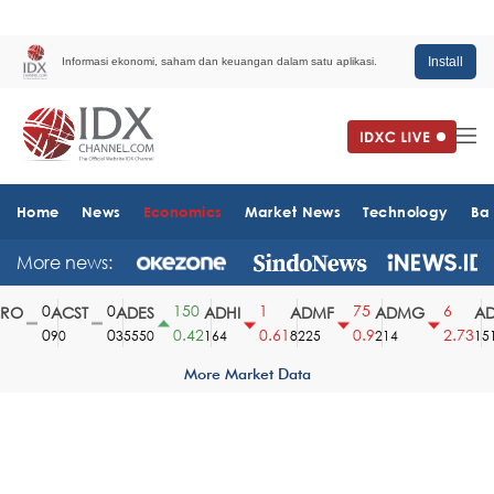
Install
Informasi ekonomi, saham dan keuangan dalam satu aplikasi.
Home
News
Economics
Market News
Technology
Ba
More news:
0
0
150
1
75
6
O
ACST
ADES
ADHI
ADMF
ADMG
ADM
0
0
0.42
0.61
0.9
2.73
90
35550
164
8225
214
1510
More Market Data