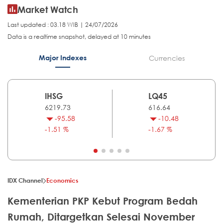
Market Watch
Last updated : 03.18 WIB | 24/07/2026
Data is a realtime snapshot, delayed at 10 minutes
Major Indexes
Currencies
IHSG
LQ45
6219.73
616.64
-95.58
-10.48
-1.51 %
-1.67 %
IDX Channel
Economics
Kementerian PKP Kebut Program Bedah
Rumah, Ditargetkan Selesai November