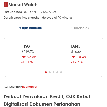
Market Watch
Last updated : 03.18 WIB | 24/07/2026
Data is a realtime snapshot, delayed at 10 minutes
Major Indexes
Currencies
IHSG
LQ45
6219.73
616.64
-95.58
-10.48
-1.51 %
-1.67 %
IDX Channel
Economics
Perkuat Penyaluran Kredit, OJK Kebut
Digitalisasi Dokumen Pertanahan