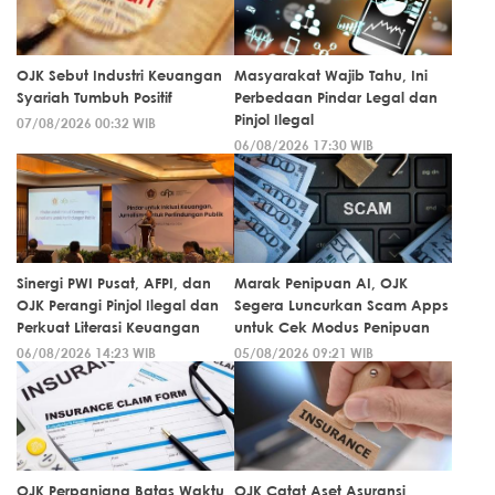
OJK Sebut Industri Keuangan
Masyarakat Wajib Tahu, Ini
Syariah Tumbuh Positif
Perbedaan Pindar Legal dan
Pinjol Ilegal
07/08/2026 00:32 WIB
06/08/2026 17:30 WIB
Sinergi PWI Pusat, AFPI, dan
Marak Penipuan AI, OJK
OJK Perangi Pinjol Ilegal dan
Segera Luncurkan Scam Apps
Perkuat Literasi Keuangan
untuk Cek Modus Penipuan
06/08/2026 14:23 WIB
05/08/2026 09:21 WIB
OJK Perpanjang Batas Waktu
OJK Catat Aset Asuransi