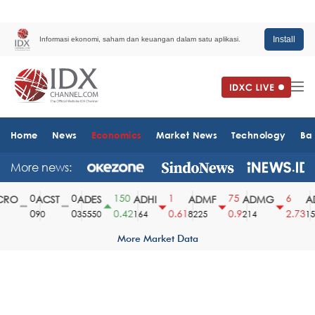
Install
Informasi ekonomi, saham dan keuangan dalam satu aplikasi.
Home
News
Economics
Market News
Technology
Ba
More news:
0
0
150
1
75
6
RO
ACST
ADES
ADHI
ADMF
ADMG
AD
0
0
0.42
0.61
0.9
2.73
90
35550
164
8225
214
151
More Market Data