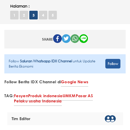
Halaman :
1
2
3
4
5
SHARE
Follow
Saluran Whatsapp IDX Channel
untuk Update
Follow
Berita Ekonomi
Follow Berita IDX Channel di
Google News
TAG:
Fesyen
Produk indonesia
UMKM
Pasar AS
Pelaku usaha Indonesia
Tim Editor