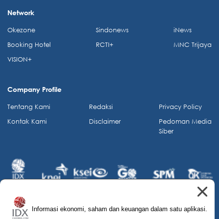
Network
Okezone
Sindonews
iNews
Booking Hotel
RCTI+
MNC Trijaya
VISION+
Company Profile
Tentang Kami
Redaksi
Privacy Policy
Kontak Kami
Disclaimer
Pedoman Media
Siber
Informasi ekonomi, saham dan keuangan dalam satu aplikasi.
© 2026 IDX Channel. All Rights Reserved.