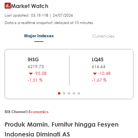
Market Watch
Last updated : 03.18 WIB | 24/07/2026
Data is a realtime snapshot, delayed at 10 minutes
Major Indexes
Currencies
IHSG
LQ45
6219.73
616.64
-95.58
-10.48
-1.51 %
-1.67 %
IDX Channel
Economics
Produk Mamin, Furnitur hingga Fesyen
Indonesia Diminati AS