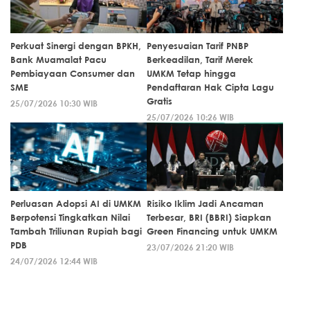
Perkuat Sinergi dengan BPKH,
Penyesuaian Tarif PNBP
Bank Muamalat Pacu
Berkeadilan, Tarif Merek
Pembiayaan Consumer dan
UMKM Tetap hingga
SME
Pendaftaran Hak Cipta Lagu
Gratis
25/07/2026 10:30 WIB
25/07/2026 10:26 WIB
Perluasan Adopsi AI di UMKM
Risiko Iklim Jadi Ancaman
Berpotensi Tingkatkan Nilai
Terbesar, BRI (BBRI) Siapkan
Tambah Triliunan Rupiah bagi
Green Financing untuk UMKM
PDB
23/07/2026 21:20 WIB
24/07/2026 12:44 WIB