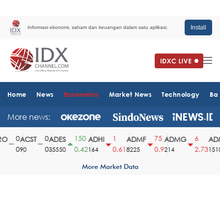
Install
Informasi ekonomi, saham dan keuangan dalam satu aplikasi.
Home
News
Economics
Market News
Technology
Ba
More news:
0
0
150
1
75
6
O
ACST
ADES
ADHI
ADMF
ADMG
ADM
0
0
0.42
0.61
0.9
2.73
90
35550
164
8225
214
1510
More Market Data