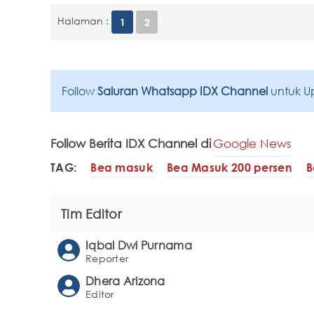
Halaman :
1
2
Follow
Saluran Whatsapp IDX Channel
untuk U
Follow Berita IDX Channel di
Google News
TAG:
Bea masuk
Bea Masuk 200 persen
B
Tim Editor
Iqbal Dwi Purnama
Reporter
Dhera Arizona
Editor