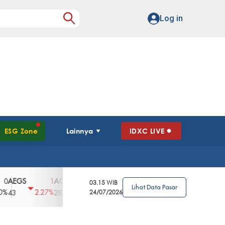
Log in
ESG Zone
Lainnya
IDXC LIVE
GS
AGII
AGRO
AGRS
AHAP
AIM
1
100
4
0
2
03.15 WIB
Lihat Data Pasar
2.27%
3.39%
2.63%
0%
2.04%
2850
148
24/07/2026
62
96
360