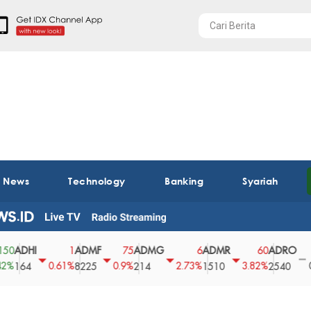
t News
Technology
Banking
Syariah
HI
ADMF
ADMG
ADMR
ADRO
AE
1
75
6
60
0
0.61%
0.9%
2.73%
3.82%
0%
4
8225
214
1510
2540
43