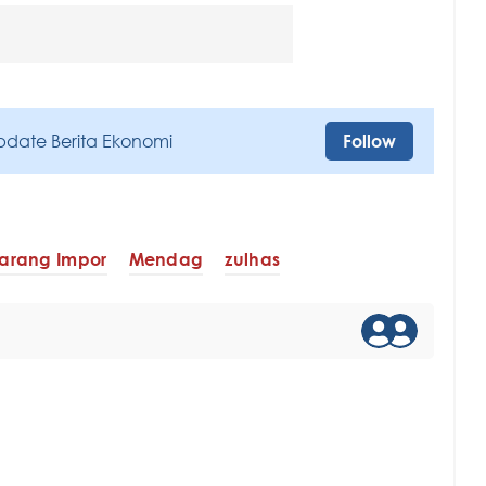
pdate Berita Ekonomi
Follow
arang Impor
Mendag
zulhas