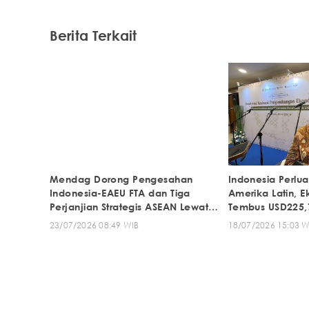
Berita Terkait
Mendag Dorong Pengesahan
Indonesia Perlua
Indonesia-EAEU FTA dan Tiga
Amerika Latin, E
Perjanjian Strategis ASEAN Lewat
Tembus USD225,
Perpres
23/07/2026 08:49 WIB
18/07/2026 15:03 W