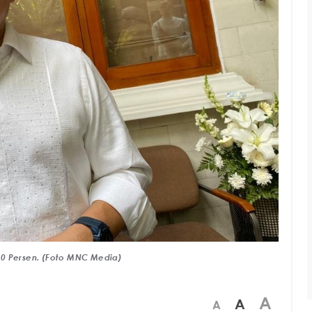
00 Persen. (Foto MNC Media)
A
A
A