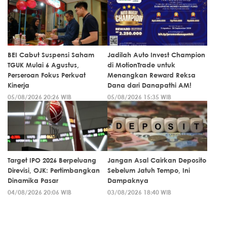
BEI Cabut Suspensi Saham
Jadilah Auto Invest Champion
TGUK Mulai 6 Agustus,
di MotionTrade untuk
Perseroan Fokus Perkuat
Menangkan Reward Reksa
Kinerja
Dana dari Danapathi AM!
05/08/2026 20:26 WIB
05/08/2026 15:35 WIB
Target IPO 2026 Berpeluang
Jangan Asal Cairkan Deposito
Direvisi, OJK: Pertimbangkan
Sebelum Jatuh Tempo, Ini
Dinamika Pasar
Dampaknya
04/08/2026 20:06 WIB
03/08/2026 18:40 WIB