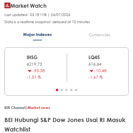
Market Watch
Last updated : 03.18 WIB | 24/07/2026
Data is a realtime snapshot, delayed at 10 minutes
Major Indexes
Currencies
IHSG
LQ45
6219.73
616.64
-95.58
-10.48
-1.51 %
-1.67 %
IDX Channel
Market news
BEI Hubungi S&P Dow Jones Usai RI Masuk
Watchlist