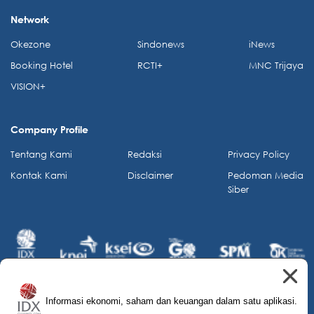
Network
Okezone
Sindonews
iNews
Booking Hotel
RCTI+
MNC Trijaya
VISION+
Company Profile
Tentang Kami
Redaksi
Privacy Policy
Kontak Kami
Disclaimer
Pedoman Media
Siber
Informasi ekonomi, saham dan keuangan dalam satu aplikasi.
© 2026 IDX Channel. All Rights Reserved.