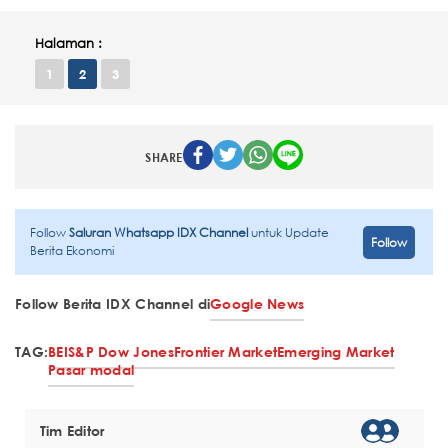
Halaman :
1
2
3
SHARE
Follow
Saluran Whatsapp IDX Channel
untuk Update
Follow
Berita Ekonomi
Follow Berita IDX Channel di
Google News
TAG:
BEI
S&P Dow Jones
Frontier Market
Emerging Market
Pasar modal
Tim Editor