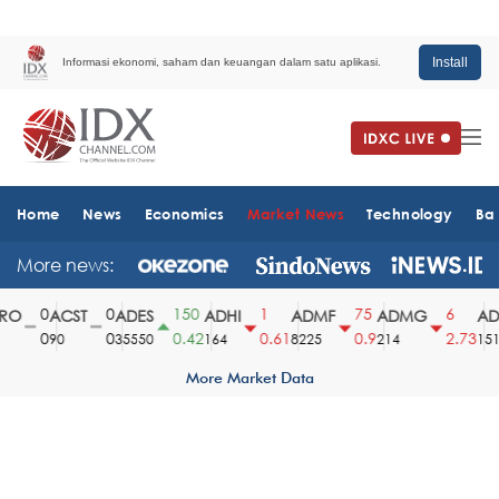
Install
Informasi ekonomi, saham dan keuangan dalam satu aplikasi.
Home
News
Economics
Market News
Technology
Ba
More news:
0
0
150
1
75
6
O
ACST
ADES
ADHI
ADMF
ADMG
ADM
0
0
0.42
0.61
0.9
2.73
90
35550
164
8225
214
1510
More Market Data