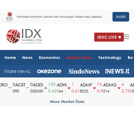
Install
Informasi ekonomi, saham dan keuangan dalam satu aplikasi.
Home
News
Economics
Market News
Technology
Ba
More news:
0
0
150
1
75
6
RO
ACST
ADES
ADHI
ADMF
ADMG
AD
0
0
0.42
0.61
0.9
2.73
90
35550
164
8225
214
151
More Market Data