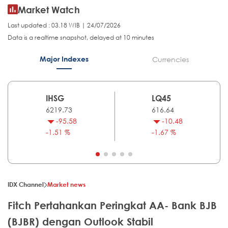
Market Watch
Last updated : 03.18 WIB | 24/07/2026
Data is a realtime snapshot, delayed at 10 minutes
Major Indexes
Currencies
IHSG
LQ45
6219.73
616.64
-95.58
-10.48
-1.51 %
-1.67 %
IDX Channel
Market news
Fitch Pertahankan Peringkat AA- Bank BJB
(BJBR) dengan Outlook Stabil