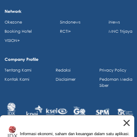
Network
Okezone
Sindonews
iNews
Booking Hotel
RCTI+
MNC Trijaya
VISION+
Company Profile
Tentang Kami
Redaksi
Privacy Policy
Kontak Kami
Disclaimer
Pedoman Media
Siber
Informasi ekonomi, saham dan keuangan dalam satu aplikasi.
© 2026 IDX Channel. All Rights Reserved.