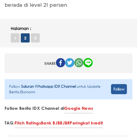
berada di level 21 persen.
Halaman :
1
2
3
SHARE
Follow
Saluran Whatsapp IDX Channel
untuk Update
Follow
Berita Ekonomi
Follow Berita IDX Channel di
Google News
TAG:
Fitch Ratings
Bank BJB
BJBR
Peringkat kredit