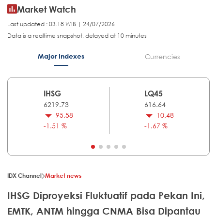
Market Watch
Last updated : 03.18 WIB | 24/07/2026
Data is a realtime snapshot, delayed at 10 minutes
Major Indexes
Currencies
IHSG
LQ45
6219.73
616.64
-95.58
-10.48
-1.51 %
-1.67 %
IDX Channel
Market news
IHSG Diproyeksi Fluktuatif pada Pekan Ini,
EMTK, ANTM hingga CNMA Bisa Dipantau