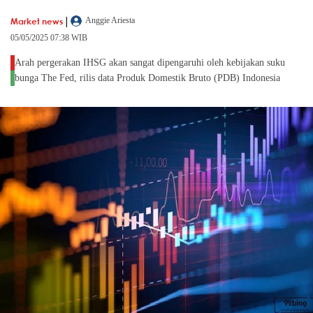
|
Market news
Anggie Ariesta
05/05/2025 07:38 WIB
Arah pergerakan IHSG akan sangat dipengaruhi oleh kebijakan suku
bunga The Fed, rilis data Produk Domestik Bruto (PDB) Indonesia