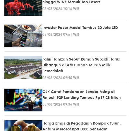
hingga WINE Masuk Top Losers
08/08/2026 10:16 WIB
Investor Pasar Modal Tembus 30 Juta SID
08/08/2026 09:51 WIB
Fahri Hamzah Sebut Rumah Subsidi Harus
Dibangun di Atas Tanah Murah Milik
Pemerintah
08/08/2026 09:45 WIB
OJK Catat Pendanaan Lender Asing di
Fintech P2P Lending Tembus Rp17,28 Triliun
08/08/2026 09:36 WIB
Harga Emas di Pegadaian Kompak Turun,
Antam Merosot Rp31.000 per Gram