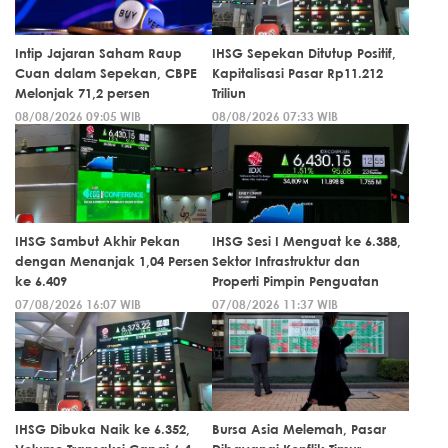
Intip Jajaran Saham Raup
IHSG Sepekan Ditutup Positif,
Cuan dalam Sepekan, CBPE
Kapitalisasi Pasar Rp11.212
Melonjak 71,2 persen
Triliun
08/08/2026 09:05 WIB
08/08/2026 07:33 WIB
IHSG Sambut Akhir Pekan
IHSG Sesi I Menguat ke 6.388,
dengan Menanjak 1,04 Persen
Sektor Infrastruktur dan
ke 6.409
Properti Pimpin Penguatan
07/08/2026 16:07 WIB
07/08/2026 11:37 WIB
IHSG Dibuka Naik ke 6.352,
Bursa Asia Melemah, Pasar