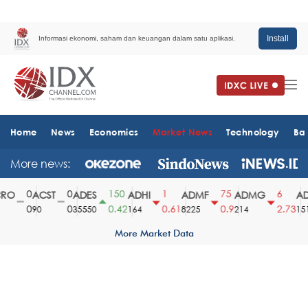
Install
Informasi ekonomi, saham dan keuangan dalam satu aplikasi.
Home
News
Economics
Market News
Technology
Ba
More news:
0
0
150
1
75
6
O
ACST
ADES
ADHI
ADMF
ADMG
ADM
0
0
0.42
0.61
0.9
2.73
90
35550
164
8225
214
1510
More Market Data