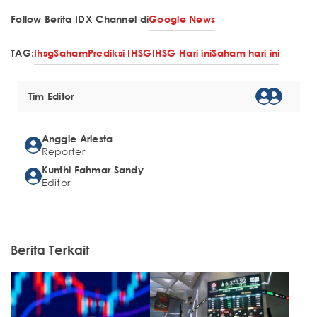
Follow Berita IDX Channel di
Google News
TAG:
Ihsg
Saham
Prediksi IHSG
IHSG Hari ini
Saham hari ini
Tim Editor
Anggie Ariesta
Reporter
Kunthi Fahmar Sandy
Editor
Berita Terkait