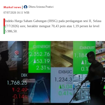
|
Market news
Dhera Arizona Pratiwi
07/07/2026 16:11 WIB
Indeks Harga Saham Gabungan (IHSG) pada perdagangan sesi II, Selasa
(7/7/2026) sore, berakhir menguat 70,43 poin atau 1,19 persen ke level
5.986,50.