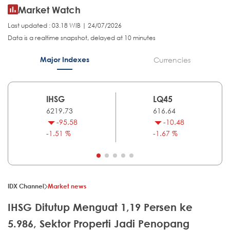
Market Watch
Last updated : 03.18 WIB | 24/07/2026
Data is a realtime snapshot, delayed at 10 minutes
Major Indexes
Currencies
IHSG
LQ45
6219.73
616.64
-95.58
-10.48
-1.51 %
-1.67 %
IDX Channel
Market news
IHSG Ditutup Menguat 1,19 Persen ke
5.986, Sektor Properti Jadi Penopang