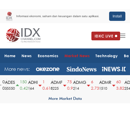
Install
Informasi ekonomi, saham dan keuangan dalam satu aplikasi.
Home
News
Economics
Market News
Technology
Ba
More news:
0
150
1
75
6
60
ADES
ADHI
ADMF
ADMG
ADMR
ADR
0
0.42
0.61
0.9
2.73
3.82
35550
164
8225
214
1510
2540
More Market Data