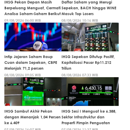
IHSG Pekan Depan Masih
Daftar Saham yang Merugi
Berpeluang Menguat, Cermati
Sepekan, BACH hingga WINE
Analisa Saham-Saham Berikut
Masuk Top Losers
09/08/2026 06:00 WIB
08/08/2026 10:16 WIB
Intip Jajaran Saham Raup
IHSG Sepekan Ditutup Positif,
Cuan dalam Sepekan, CBPE
Kapitalisasi Pasar Rp11.212
Melonjak 71,2 persen
Triliun
08/08/2026 09:05 WIB
08/08/2026 07:33 WIB
IHSG Sambut Akhir Pekan
IHSG Sesi I Menguat ke 6.388,
dengan Menanjak 1,04 Persen
Sektor Infrastruktur dan
ke 6.409
Properti Pimpin Penguatan
07/08/2026 16:07 WIB
07/08/2026 11:37 WIB