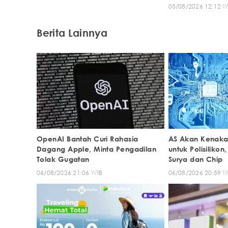
05/08/2026 12:12 W
Berita Lainnya
OpenAI Bantah Curi Rahasia
AS Akan Kenakan
Dagang Apple, Minta Pengadilan
untuk Polisiliko
Tolak Gugatan
Surya dan Chip
06/08/2026 21:06 WIB
06/08/2026 20:59 W