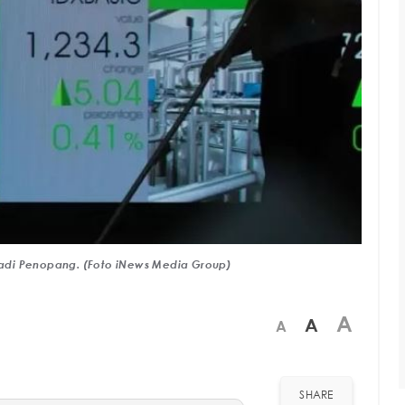
 Jadi Penopang. (Foto iNews Media Group)
A
A
A
SHARE