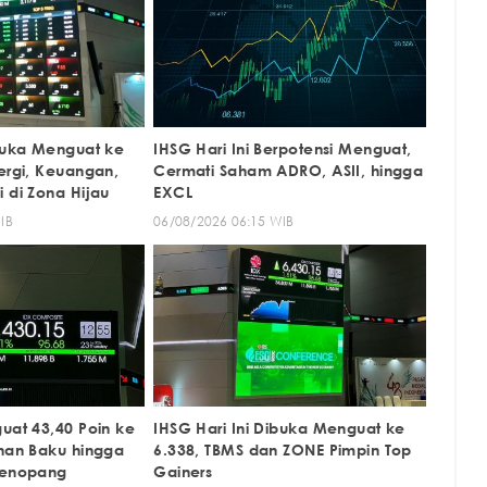
ibuka Menguat ke
IHSG Hari Ini Berpotensi Menguat,
ergi, Keuangan,
Cermati Saham ADRO, ASII, hingga
 di Zona Hijau
EXCL
IB
06/08/2026 06:15 WIB
uat 43,40 Poin ke
IHSG Hari Ini Dibuka Menguat ke
ahan Baku hingga
6.338, TBMS dan ZONE Pimpin Top
Penopang
Gainers