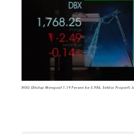
IHSG Ditutup Menguat 1,19 Persen ke 5.986, Sektor Properti