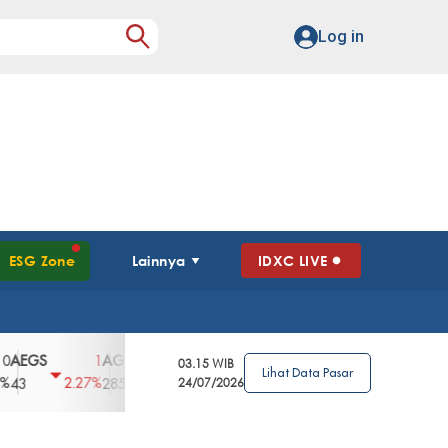
Log in
ESG Zone
Lainnya
IDXC LIVE
GS
AGII
AGRO
AGRS
AHAP
AIM
1
100
4
0
2
03.15 WIB
Lihat Data Pasar
2.27%
3.39%
2.63%
0%
2.04%
2850
148
24/07/2026
62
96
360