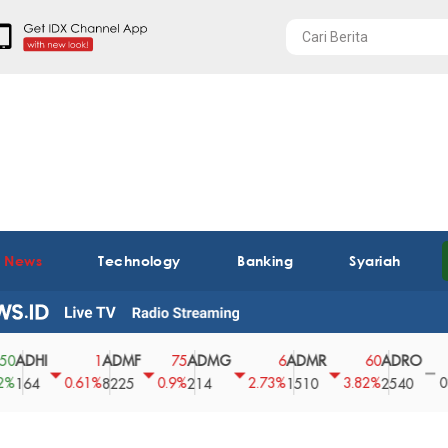
t News
Technology
Banking
Syariah
HI
ADMF
ADMG
ADMR
ADRO
AE
1
75
6
60
0
0.61%
0.9%
2.73%
3.82%
0%
4
8225
214
1510
2540
43