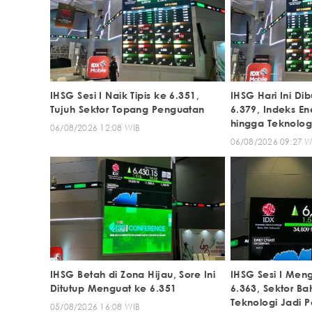
IHSG Sesi I Naik Tipis ke 6.351,
IHSG Hari Ini D
Tujuh Sektor Topang Penguatan
6.379, Indeks En
hingga Teknologi
06/08/2026 12:08 WIB
06/08/2026 09:27 W
IHSG Betah di Zona Hijau, Sore Ini
IHSG Sesi I Meng
Ditutup Menguat ke 6.351
6.363, Sektor B
Teknologi Jadi 
05/08/2026 16:08 WIB