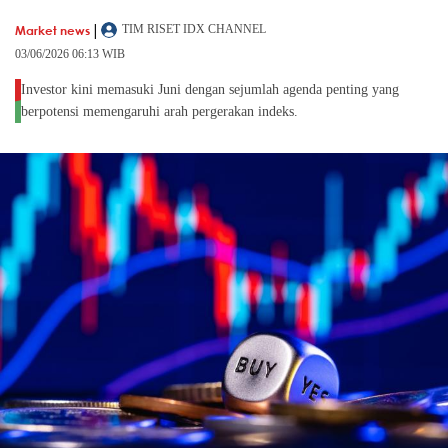
|
Market news
TIM RISET IDX CHANNEL
03/06/2026 06:13 WIB
Investor kini memasuki Juni dengan sejumlah agenda penting yang
berpotensi memengaruhi arah pergerakan indeks.