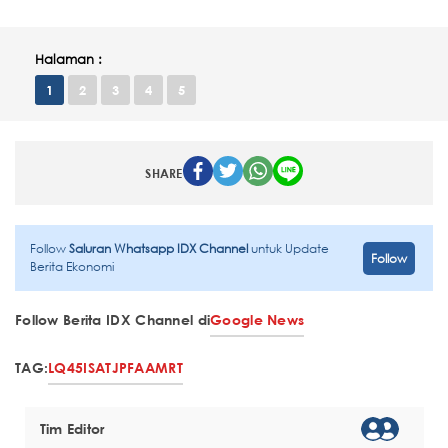
Halaman :
1
2
3
4
5
SHARE
Follow
Saluran Whatsapp IDX Channel
untuk Update
Follow
Berita Ekonomi
Follow Berita IDX Channel di
Google News
TAG:
LQ45
ISAT
JPFA
AMRT
Tim Editor