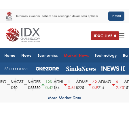
Install
Informasi ekonomi, saham dan keuangan dalam satu aplikasi.
Home
News
Economics
Market News
Technology
Ba
More news:
0
0
150
1
75
6
O
ACST
ADES
ADHI
ADMF
ADMG
AD
0
0
0.42
0.61
0.9
2.73
90
35550
164
8225
214
1510
More Market Data