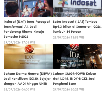
Indosat (ISAT) Terus Percepat
Laba Indosat (ISAT) Tembus
Transformasi AI, Jadi
Rp4,3 Triliun di Semester I-2026,
Pendorong Utama Kinerja
Tumbuh 84 Persen
Semester I-2026
28/07/2026 13:58 WIB
29/07/2026 17:05 WIB
Saham Darma Henwa (DEWA)
Saham SMGR-TOWR Keluar
Jadi Konstituen IDX30, Sejajar
dari LQ45, INDY-NCKL Jadi
dengan AADI hingga UNTR
Penghuni Baru
28/07/2026 06:00 WIB
27/07/2026 20:25 WIB