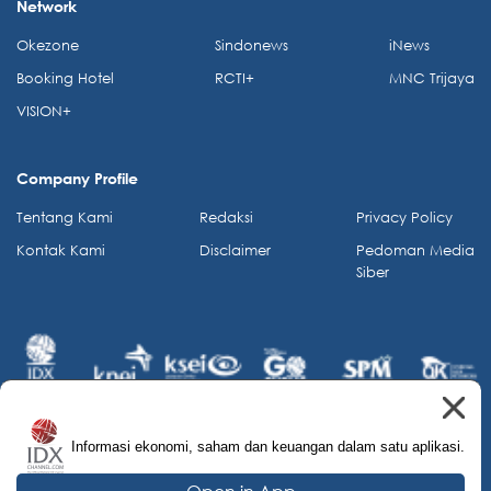
Network
Okezone
Sindonews
iNews
Booking Hotel
RCTI+
MNC Trijaya
VISION+
Company Profile
Tentang Kami
Redaksi
Privacy Policy
Kontak Kami
Disclaimer
Pedoman Media
Siber
Informasi ekonomi, saham dan keuangan dalam satu aplikasi.
© 2026 IDX Channel. All Rights Reserved.