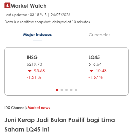
Market Watch
Last updated : 03.18 WIB | 24/07/2026
Data is a realtime snapshot, delayed at 10 minutes
Major Indexes
Currencies
IHSG
LQ45
6219.73
616.64
-95.58
-10.48
-1.51 %
-1.67 %
IDX Channel
Market news
Juni Kerap Jadi Bulan Positif bagi Lima
Saham LQ45 Ini