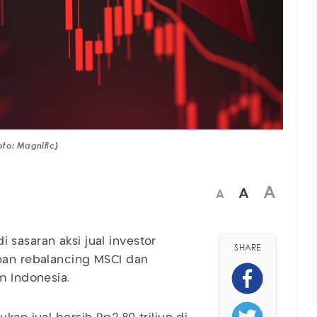
to: Magnific)
A
A
A
 sasaran aksi jual investor
SHARE
nan rebalancing MSCI dan
m Indonesia.