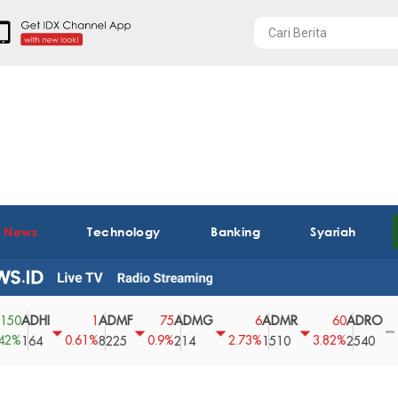
t News
Technology
Banking
Syariah
DHI
ADMF
ADMG
ADMR
ADRO
A
1
75
6
60
0
0.61%
0.9%
2.73%
3.82%
0%
64
8225
214
1510
2540
43