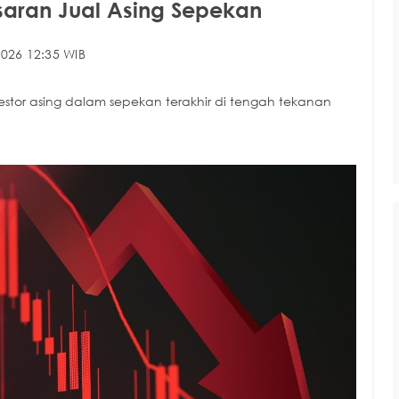
saran Jual Asing Sepekan
026 12:35 WIB
estor asing dalam sepekan terakhir di tengah tekanan