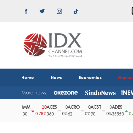
Home
News
Economics
Marke
More news:
ABMM
ACES
ACRO
ACST
ADES
A
0
20
0
0
0
150
0%
0.78%
0%
0%
0%
0.42%
2530
360
62
90
35550
1