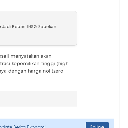
o Jadi Beban IHSG Sepekan
ssell menyatakan akan
si kepemilikan tinggi (high
nya dengan harga nol (zero
pdate Berita Ekonomi
Follow