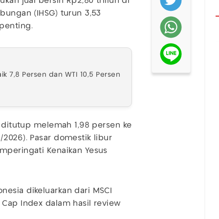
kan jual bersih Rp2,80 triliun di
abungan (IHSG) turun 3,53
penting.
ik 7,8 Persen dan WTI 10,5 Persen
G ditutup melemah 1,98 persen ke
2026). Pasar domestik libur
emperingati Kenaikan Yesus
nesia dikeluarkan dari MSCI
 Cap Index dalam hasil review