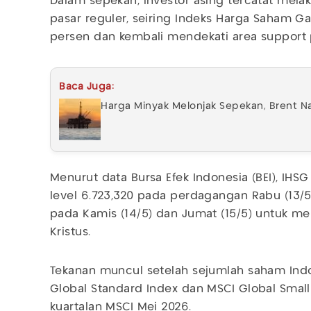
Dalam sepekan, investor asing tercatat melaku
pasar reguler, seiring Indeks Harga Saham G
persen dan kembali mendekati area support 
Baca Juga:
Harga Minyak Melonjak Sepekan, Brent Na
Menurut data Bursa Efek Indonesia (BEI), IHS
level 6.723,320 pada perdagangan Rabu (13/5/
pada Kamis (14/5) dan Jumat (15/5) untuk m
Kristus.
Tekanan muncul setelah sejumlah saham Indo
Global Standard Index dan MSCI Global Small
kuartalan MSCI Mei 2026.