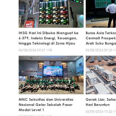
IHSG Hari Ini Dibuka Menguat ke
Bursa Asia Terko
6.379, Indeks Energi, Keuangan,
Cermati Prospek
hingga Teknologi di Zona Hijau
Arah Suku Bunga
06/08/2026 09:27 WIB
06/08/2026 09:20 W
MNC Sekuritas dan Universitas
Gerak Liar, Sa
Nasional Gelar Sekolah Pasar
Hari Beruntun
Modal Level 1
05/08/2026 10:20 W