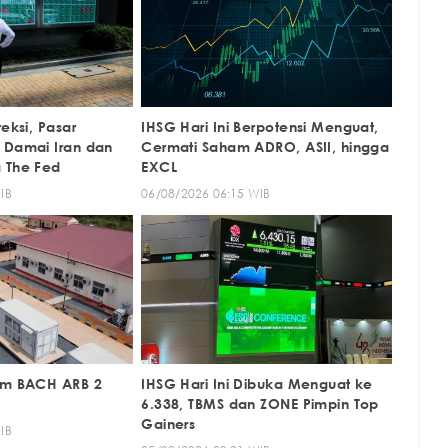
reksi, Pasar
IHSG Hari Ini Berpotensi Menguat,
 Damai Iran dan
Cermati Saham ADRO, ASII, hingga
 The Fed
EXCL
IB
06/08/2026 06:15 WIB
ham BACH ARB 2
IHSG Hari Ini Dibuka Menguat ke
6.338, TBMS dan ZONE Pimpin Top
Gainers
IB