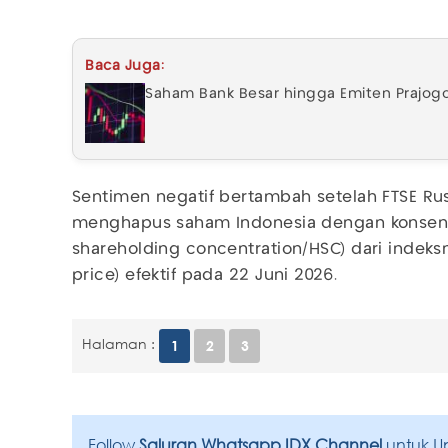
Baca Juga:
Saham Bank Besar hingga Emiten Prajog
Sentimen negatif bertambah setelah FTSE Ru
menghapus saham Indonesia dengan konsentra
shareholding concentration/HSC) dari indeks
price) efektif pada 22 Juni 2026.
Halaman :
1
2
3
Follow
Saluran Whatsapp IDX Channel
untuk U