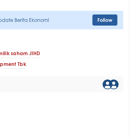
pdate Berita Ekonomi
Follow
ilik saham JIHD
lopment Tbk