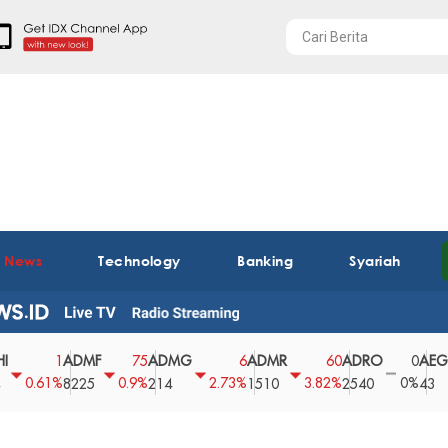
t News
Technology
Banking
Syariah
ADMF
ADMG
ADMR
ADRO
AEGS
1
75
6
60
0
.61%
0.9%
2.73%
3.82%
0%
2
8225
214
1510
2540
43