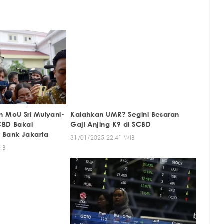
n MoU Sri Mulyani-
Kalahkan UMR? Segini Besaran
CBD Bakal
Gaji Anjing K9 di SCBD
 Bank Jakarta
31/01/2025 22:41 WIB
IB