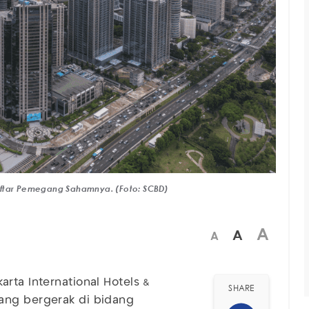
aftar Pemegang Sahamnya. (Foto: SCBD)
A
A
A
karta International Hotels &
SHARE
ang bergerak di bidang