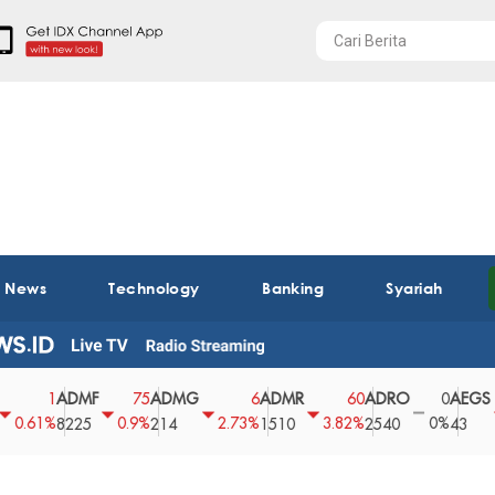
t News
Technology
Banking
Syariah
ADMF
ADMG
ADMR
ADRO
AEGS
1
75
6
60
0
1%
0.9%
2.73%
3.82%
0%
2.2
8225
214
1510
2540
43