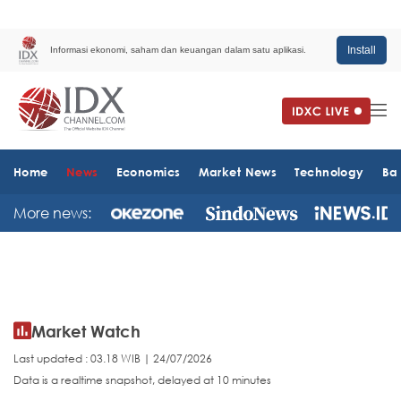
Install
Informasi ekonomi, saham dan keuangan dalam satu aplikasi.
Home
News
Economics
Market News
Technology
Ba
More news:
Market Watch
Last updated : 03.18 WIB | 24/07/2026
Data is a realtime snapshot, delayed at 10 minutes