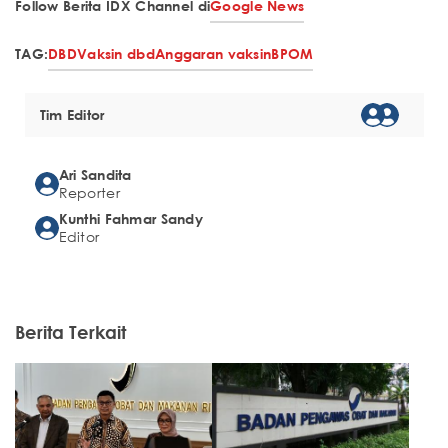
Follow Berita IDX Channel di
Google News
TAG:
DBD
Vaksin dbd
Anggaran vaksin
BPOM
Tim Editor
Ari Sandita
Reporter
Kunthi Fahmar Sandy
Editor
Berita Terkait