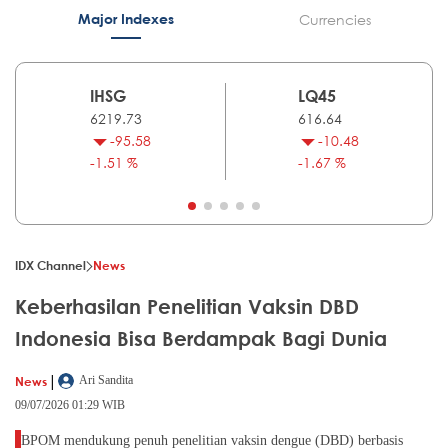
Major Indexes
Currencies
IHSG
LQ45
6219.73
616.64
-95.58
-10.48
-1.51 %
-1.67 %
IDX Channel
News
Keberhasilan Penelitian Vaksin DBD
Indonesia Bisa Berdampak Bagi Dunia
|
News
Ari Sandita
09/07/2026 01:29 WIB
BPOM mendukung penuh penelitian vaksin dengue (DBD) berbasis