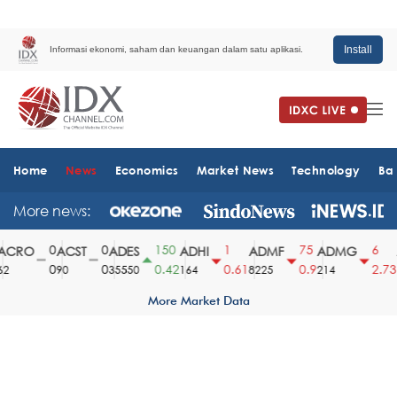
Install
Informasi ekonomi, saham dan keuangan dalam satu aplikasi.
Home
News
Economics
Market News
Technology
Ba
More news:
0
0
150
1
75
6
CRO
ACST
ADES
ADHI
ADMF
ADMG
A
0
0
0.42
0.61
0.9
2.73
90
35550
164
8225
214
1
More Market Data