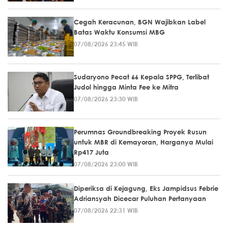
Cegah Keracunan, BGN Wajibkan Label
Batas Waktu Konsumsi MBG
07/08/2026 23:45 WIB
Sudaryono Pecat 66 Kepala SPPG, Terlibat
Judol hingga Minta Fee ke Mitra
07/08/2026 23:30 WIB
Perumnas Groundbreaking Proyek Rusun
untuk MBR di Kemayoran, Harganya Mulai
Rp417 Juta
07/08/2026 23:00 WIB
Diperiksa di Kejagung, Eks Jampidsus Febrie
Adriansyah Dicecar Puluhan Pertanyaan
07/08/2026 22:31 WIB