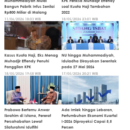
Muhammadiyah Mulai
KPK Periksa Muhadjir Effendy
Bangun Pabrik Infus Senilai
soal Kuota Haji Tambahan
Rp800 Miliar di Malang
2022
11/06/2026 18:03 WIB
18/05/2026 23:01 WIB
Kasus Kuota Haji, Eks Menag
NU hingga Muhammadiyah,
Muhadjir Effendy Penuhi
Iduladha Dirayakan Serentak
Panggilan KPK
pada 27 Mei 2026
18/05/2026 19:58 WIB
17/05/2026 20:21 WIB
Prabowo Bertemu Anwar
Ada Imlek hingga Lebaran,
Ibrahim di Istana, Pererat
Pertumbuhan Ekonomi Kuartal
Persahabatan Lewat
I-2026 Diproyeksi Capai 5,5
Silaturahmi Idulfitri
Persen