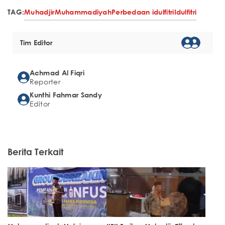
TAG:
Muhadjir
Muhammadiyah
Perbedaan idulfitri
Idulfitri
Tim Editor
Achmad Al Fiqri
Reporter
Kunthi Fahmar Sandy
Editor
Berita Terkait