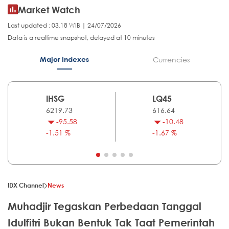
Market Watch
Last updated : 03.18 WIB | 24/07/2026
Data is a realtime snapshot, delayed at 10 minutes
Major Indexes
Currencies
IHSG
LQ45
6219.73
616.64
-95.58
-10.48
-1.51 %
-1.67 %
IDX Channel
News
Muhadjir Tegaskan Perbedaan Tanggal
Idulfitri Bukan Bentuk Tak Taat Pemerintah