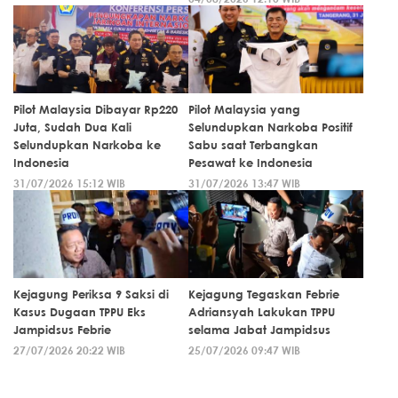
Pilot Malaysia Dibayar Rp220
Pilot Malaysia yang
Juta, Sudah Dua Kali
Selundupkan Narkoba Positif
Selundupkan Narkoba ke
Sabu saat Terbangkan
Indonesia
Pesawat ke Indonesia
31/07/2026 15:12 WIB
31/07/2026 13:47 WIB
Kejagung Periksa 9 Saksi di
Kejagung Tegaskan Febrie
Kasus Dugaan TPPU Eks
Adriansyah Lakukan TPPU
Jampidsus Febrie
selama Jabat Jampidsus
27/07/2026 20:22 WIB
25/07/2026 09:47 WIB