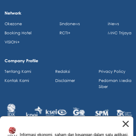
Network
Okezone
Sindonews
iNews
Booking Hotel
RCTI+
MNC Trijaya
VISION+
Company Profile
Tentang Kami
Redaksi
Privacy Policy
Kontak Kami
Disclaimer
Pedoman Media
Siber
Informasi ekonomi, saham dan keuangan dalam satu aplikasi.