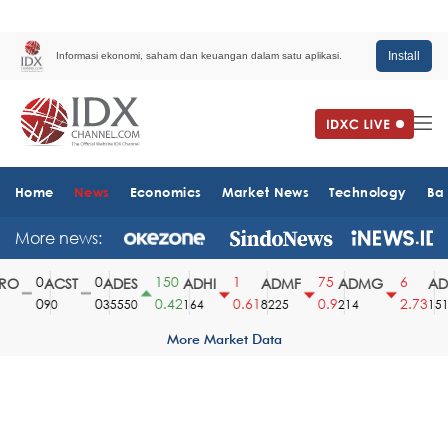
Install
Informasi ekonomi, saham dan keuangan dalam satu aplikasi.
Home
News
Economics
Market News
Technology
Ba
More news:
0
0
150
1
75
6
O
ACST
ADES
ADHI
ADMF
ADMG
ADM
0
0
0.42
0.61
0.9
2.73
90
35550
164
8225
214
1510
More Market Data