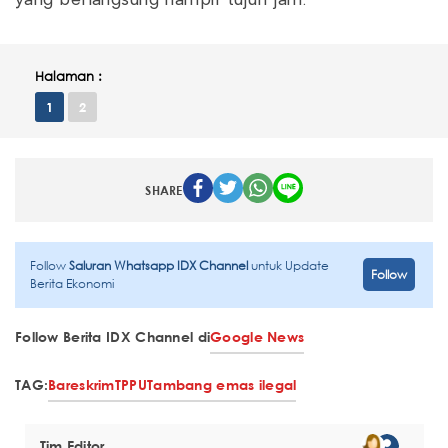
yang berlangsung hampir tujuh jam.
Halaman :
1
2
SHARE
Follow
Saluran Whatsapp IDX Channel
untuk Update
Follow
Berita Ekonomi
Follow Berita IDX Channel di
Google News
TAG:
Bareskrim
TPPU
Tambang emas ilegal
Tim Editor