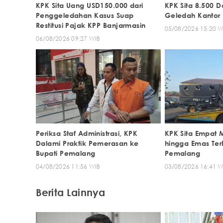
KPK Sita Uang USD150.000 dari
KPK Sita 8.500 D
Penggeledahan Kasus Suap
Geledah Kantor 
Restitusi Pajak KPP Banjarmasin
05/08/2026 15:20 W
06/08/2026 09:27 WIB
Periksa Staf Administrasi, KPK
KPK Sita Empat 
Dalami Praktik Pemerasan ke
hingga Emas Terk
Bupati Pemalang
Pemalang
04/08/2026 11:56 WIB
03/08/2026 16:41 W
Berita Lainnya