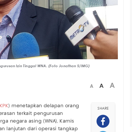
ngurusan Izin Tinggal WNA. (Foto Jonathan S/IMG)
A
A
A
KPK
) menetapkan delapan orang
SHARE
rasan terkait pengurusan
rga negara asing (WNA), Kamis
n lanjutan dari operasi tangkap