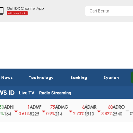
t News
Technology
Banking
Syariah
I
ADMF
ADMG
ADMR
ADRO
AEG
1
75
6
60
0
0.61%
0.9%
2.73%
3.82%
0%
8225
214
1510
2540
43