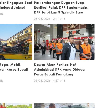
olar Singapura Saat
Perkembangan Dugaan Suap
Imigrasi Jaksel
Restitusi Pajak KPP Banjarmasin,
KPK Terbitkan 3 Sprindik Baru
IB
05/08/2026 12:11 WIB
Moge, Mobil,
Dewas Akan Periksa Staf
ait Kasus Bupati
Administrasi KPK yang Diduga
Peras Bupati Pemalang
IB
03/08/2026 14:57 WIB