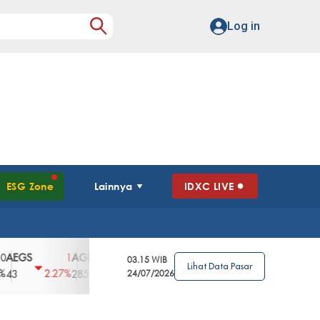
Log in
ESG Zone
Lainnya
IDXC LIVE
S
AGII
AGRO
AGRS
AHAP
AIMS
1
100
4
0
2
03.15 WIB
Lihat Data Pasar
2.27%
3.39%
2.63%
0%
2.04%
2850
148
24/07/2026
62
96
360