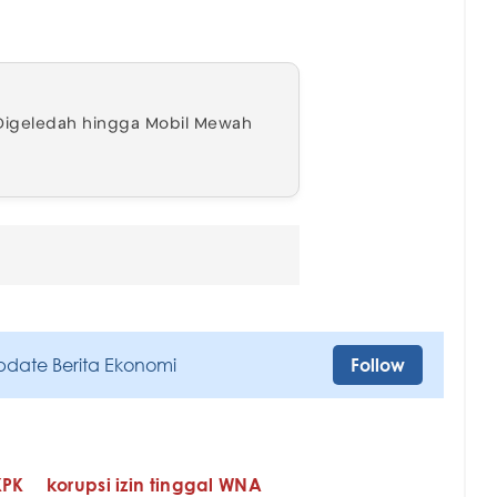
h Digeledah hingga Mobil Mewah
pdate Berita Ekonomi
Follow
KPK
korupsi izin tinggal WNA