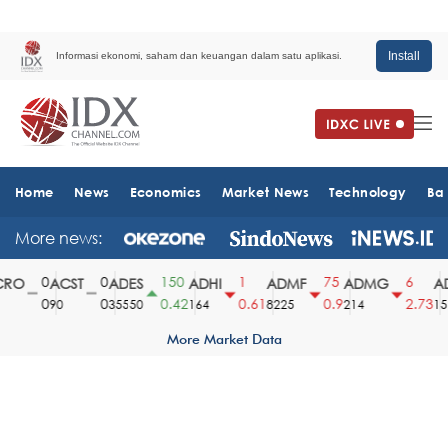
Install
Informasi ekonomi, saham dan keuangan dalam satu aplikasi.
Home
News
Economics
Market News
Technology
Ba
More news:
0
0
150
1
75
6
RO
ACST
ADES
ADHI
ADMF
ADMG
AD
0
0
0.42
0.61
0.9
2.73
90
35550
164
8225
214
151
More Market Data