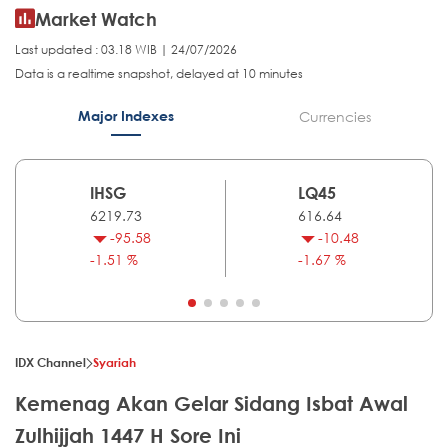
Market Watch
Last updated : 03.18 WIB | 24/07/2026
Data is a realtime snapshot, delayed at 10 minutes
Major Indexes
Currencies
IHSG
LQ45
6219.73
616.64
-95.58
-10.48
-1.51 %
-1.67 %
IDX Channel
Syariah
Kemenag Akan Gelar Sidang Isbat Awal
Zulhijjah 1447 H Sore Ini