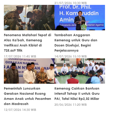
21/07/2026 10:30 WIB
Fenomena Matahari Tepat di
Tambahan Anggaran
Atas Ka'bah, Kemenag
Kemenag untuk Guru dan
Verifikasi Arah Kiblat di
Dosen Disetujui, Begini
725.669 Titik
Penjelasannya
17/07/2026 11:45 WIB
14/07/2026 15:10 WIB
Pemerintah Luncurkan
Kemenag Cairkan Bantuan
Gerakan Nasional Ruang
Intensif Tahap II untuk Guru
Aman Anak untuk Pesantren
PAI, Total Nilai Rp2,32 Miliar
dan Madrasah
20/06/2026 11:20 WIB
12/07/2026 14:30 WIB