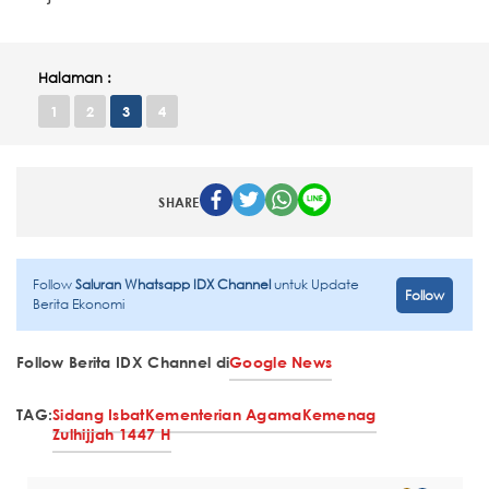
Halaman :
1
2
3
4
SHARE
Follow
Saluran Whatsapp IDX Channel
untuk Update
Follow
Berita Ekonomi
Follow Berita IDX Channel di
Google News
TAG:
Sidang Isbat
Kementerian Agama
Kemenag
Zulhijjah 1447 H