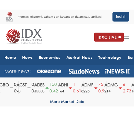
Install
Informasi ekonomi, saham dan keuangan dalam satu aplikasi.
Home
News
Economics
Market News
Technology
Ba
More news:
0
0
150
1
75
6
RO
ACST
ADES
ADHI
ADMF
ADMG
A
0
0
0.42
0.61
0.9
2.73
90
35550
164
8225
214
15
More Market Data