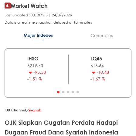
Market Watch
Last updated : 03.18 WIB | 24/07/2026
Data is a realtime snapshot, delayed at 10 minutes
Major Indexes
Currencies
IHSG
LQ45
6219.73
616.64
-95.58
-10.48
-1.51 %
-1.67 %
IDX Channel
Syariah
OJK Siapkan Gugatan Perdata Hadapi
Dugaan Fraud Dana Syariah Indonesia