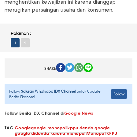
menghentikan kewajiban ini karena dianggap
merugikan persaingan usaha dan konsumen.
Halaman :
1
2
SHARE
Follow
Saluran Whatsapp IDX Channel
untuk Update
Follow
Berita Ekonomi
Follow Berita IDX Channel di
Google News
TAG:
Google
google monopoli
kppu denda google
google didenda karena monopoli
Monopoli
KPPU