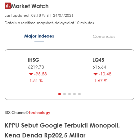
Market Watch
Last updated : 03.18 WIB | 24/07/2026
Data is a realtime snapshot, delayed at 10 minutes
Major Indexes
Currencies
IHSG
LQ45
6219.73
616.64
-95.58
-10.48
-1.51 %
-1.67 %
IDX Channel
Technology
KPPU Sebut Google Terbukti Monopoli,
Kena Denda Rp202,5 Miliar