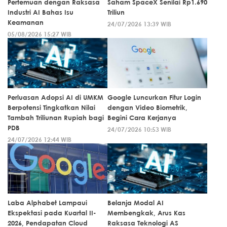
Pertemuan dengan Raksasa
Saham SpaceX Senilai Rp1.690
Industri AI Bahas Isu
Triliun
Keamanan
24/07/2026 13:39 WIB
05/08/2026 15:27 WIB
Perluasan Adopsi AI di UMKM
Google Luncurkan Fitur Login
Berpotensi Tingkatkan Nilai
dengan Video Biometrik,
Tambah Triliunan Rupiah bagi
Begini Cara Kerjanya
PDB
24/07/2026 10:53 WIB
24/07/2026 12:44 WIB
Laba Alphabet Lampaui
Belanja Modal AI
Ekspektasi pada Kuartal II-
Membengkak, Arus Kas
2026, Pendapatan Cloud
Raksasa Teknologi AS