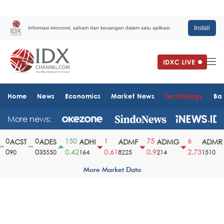
Install
Informasi ekonomi, saham dan keuangan dalam satu aplikasi.
Home
News
Economics
Market News
Technology
Ba
More news:
0
0
150
1
75
6
ACST
ADES
ADHI
ADMF
ADMG
ADMR
0
0
0.42
0.61
0.9
2.73
90
35550
164
8225
214
1510
More Market Data