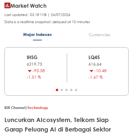
Market Watch
Last updated : 03.18 WIB | 24/07/2026
Data is a realtime snapshot, delayed at 10 minutes
Major Indexes
Currencies
IHSG
LQ45
6219.73
616.64
-95.58
-10.48
-1.51 %
-1.67 %
IDX Channel
Technology
Luncurkan AIcosystem, Telkom Siap
Garap Peluang AI di Berbagai Sektor