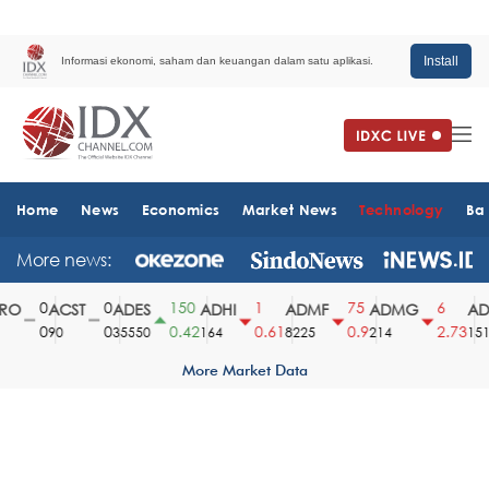
Install
Informasi ekonomi, saham dan keuangan dalam satu aplikasi.
Home
News
Economics
Market News
Technology
Ba
More news:
0
0
150
1
75
6
O
ACST
ADES
ADHI
ADMF
ADMG
ADM
0
0
0.42
0.61
0.9
2.73
90
35550
164
8225
214
1510
More Market Data