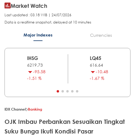
Market Watch
Last updated : 03.18 WIB | 24/07/2026
Data is a realtime snapshot, delayed at 10 minutes
Major Indexes
Currencies
IHSG
LQ45
6219.73
616.64
-95.58
-10.48
-1.51 %
-1.67 %
IDX Channel
Banking
OJK Imbau Perbankan Sesuaikan Tingkat
Suku Bunga Ikuti Kondisi Pasar