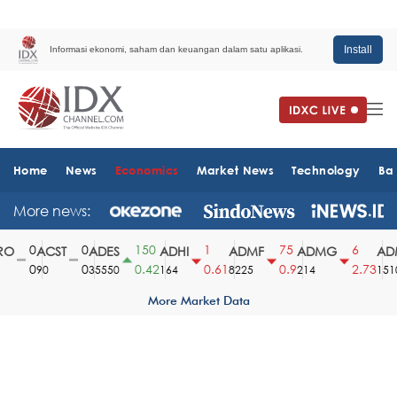
Install
Informasi ekonomi, saham dan keuangan dalam satu aplikasi.
Home
News
Economics
Market News
Technology
Ba
More news:
0
0
150
1
75
6
O
ACST
ADES
ADHI
ADMF
ADMG
ADM
0
0
0.42
0.61
0.9
2.73
90
35550
164
8225
214
1510
More Market Data