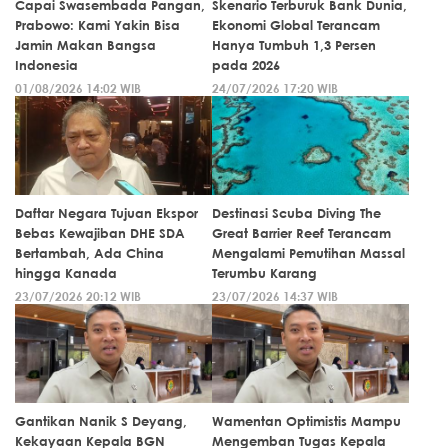
Capai Swasembada Pangan,
Skenario Terburuk Bank Dunia,
Prabowo: Kami Yakin Bisa
Ekonomi Global Terancam
Jamin Makan Bangsa
Hanya Tumbuh 1,3 Persen
Indonesia
pada 2026
01/08/2026 14:02 WIB
24/07/2026 17:20 WIB
Daftar Negara Tujuan Ekspor
Destinasi Scuba Diving The
Bebas Kewajiban DHE SDA
Great Barrier Reef Terancam
Bertambah, Ada China
Mengalami Pemutihan Massal
hingga Kanada
Terumbu Karang
23/07/2026 20:12 WIB
23/07/2026 14:37 WIB
Gantikan Nanik S Deyang,
Wamentan Optimistis Mampu
Kekayaan Kepala BGN
Mengemban Tugas Kepala