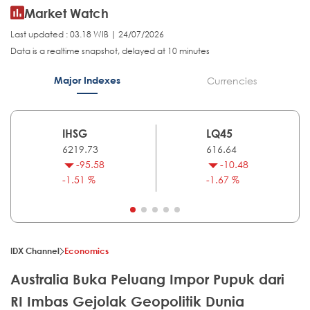
Market Watch
Last updated : 03.18 WIB | 24/07/2026
Data is a realtime snapshot, delayed at 10 minutes
Major Indexes
Currencies
IHSG
LQ45
6219.73
616.64
-95.58
-10.48
-1.51 %
-1.67 %
IDX Channel
Economics
Australia Buka Peluang Impor Pupuk dari
RI Imbas Gejolak Geopolitik Dunia