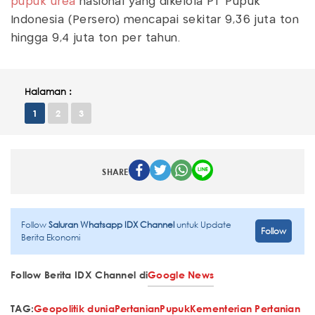
pupuk urea
nasional yang dikelola PT Pupuk
Indonesia (Persero) mencapai sekitar 9,36 juta ton
hingga 9,4 juta ton per tahun.
Halaman :
1
2
3
SHARE
Follow
Saluran Whatsapp IDX Channel
untuk Update
Follow
Berita Ekonomi
Follow Berita IDX Channel di
Google News
TAG:
Geopolitik dunia
Pertanian
Pupuk
Kementerian Pertanian