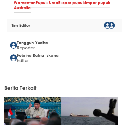
Wamentan
Pupuk Urea
Ekspor pupuk
Impor pupuk
Australia
Tim Editor
Tangguh Yudha
Reporter
Febrina Ratna Iskana
Editor
Berita Terkait