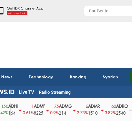
t News
Technology
Banking
Syariah
DHI
ADMF
ADMG
ADMR
ADRO
A
1
75
6
60
0
0.61%
0.9%
2.73%
3.82%
0%
64
8225
214
1510
2540
43