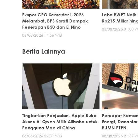
Ekspor CPO Semester I-2026
Laba BWPT Naik 
Melambat, BPS Soroti Dampak
Rp215 Miliar hin
Penerapan B50 dan El Nino
03/08/2026 01:00 W
03/08/2026 14:56 WIB
Berita Lainnya
Tingkatkan Penjualan, Apple Buka
Percepat Keman
Akses AI Qwen Milik Alibaba untuk
Energi, Danantara
Pengguna Mac di China
BUMN PTPN
08/08/2026 22:31 WIB
08/08/2026 21:37 W