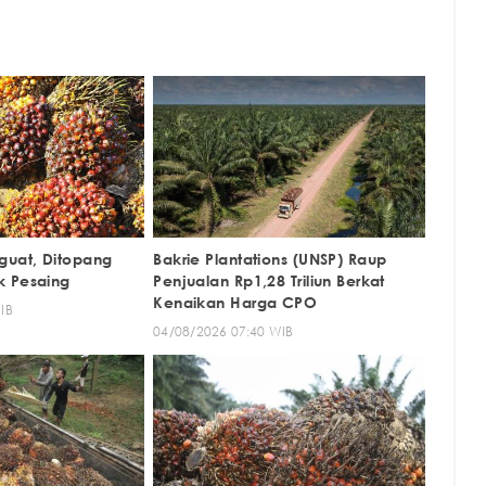
uat, Ditopang
Bakrie Plantations (UNSP) Raup
k Pesaing
Penjualan Rp1,28 Triliun Berkat
Kenaikan Harga CPO
IB
04/08/2026 07:40 WIB