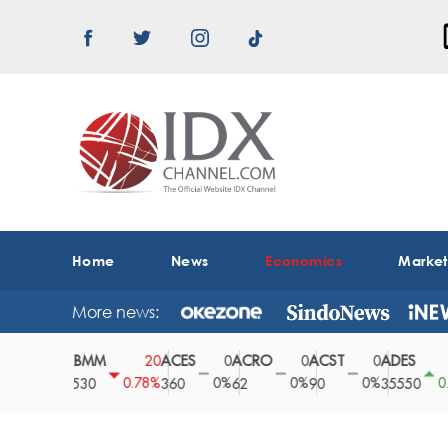
Home
News
Economics
Marke
More news:
ABMM
ACES
ACRO
ACST
ADES
A
0
20
0
0
0
150
0%
0.78%
0%
0%
0%
0.42%
2530
360
62
90
35550
1