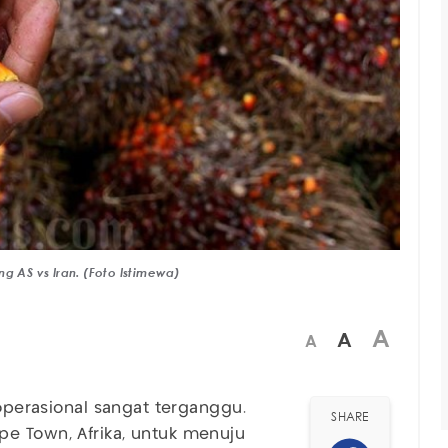
g AS vs Iran. (Foto Istimewa)
A
A
A
 operasional sangat terganggu.
SHARE
pe Town, Afrika, untuk menuju