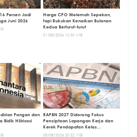
16 Persen Jadi
Harga CPO Melemah Sepekan,
gga Juni 2026
tapi Bukukan Kenaikan Bulanan
Kedua Berturut-turut
IB
01/08/2026 12:30 WIB
dirian Pangan dan
RAPBN 2027 Didorong Fokus
 Bidik Hilirisasi
Penciptaan Lapangan Kerja dan
Kerek Pendapatan Kelas
Menengah
IB
08/08/2026 20:32 WIB