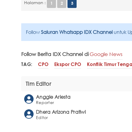
Halaman :
1
2
3
Follow
Saluran Whatsapp IDX Channel
untuk U
Follow Berita IDX Channel di
Google News
TAG:
CPO
Ekspor CPO
Konflik Timur Teng
Tim Editor
Anggie Ariesta
Reporter
Dhera Arizona Pratiwi
Editor