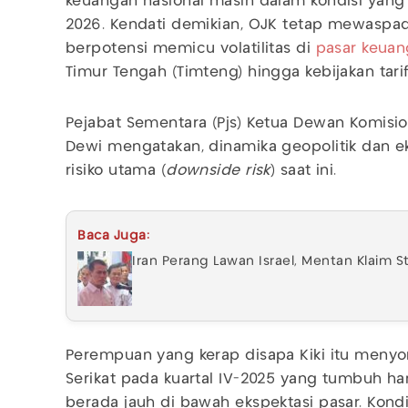
keuangan nasional masih dalam kondisi yang 
2026. Kendati demikian, OJK tetap mewaspada
berpotensi memicu volatilitas di
pasar keua
Timur Tengah (Timteng) hingga kebijakan tari
Pejabat Sementara (Pjs) Ketua Dewan Komision
Dewi mengatakan, dinamika geopolitik dan e
risiko utama (
downside risk
) saat ini.
Baca Juga:
Iran Perang Lawan Israel, Mentan Klaim
Perempuan yang kerap disapa Kiki itu menyor
Serikat pada kuartal IV-2025 yang tumbuh ha
berada jauh di bawah ekspektasi pasar. Kond