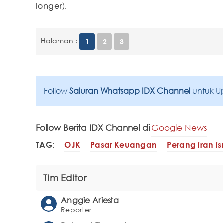
longer).
Halaman :
1
2
3
Follow
Saluran Whatsapp IDX Channel
untuk U
Follow Berita IDX Channel di
Google News
TAG:
OJK
Pasar Keuangan
Perang iran is
Tim Editor
Anggie Ariesta
Reporter