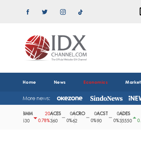
Home
News
Economics
Marke
More news:
ABMM
ACES
ACRO
ACST
ADES
A
0
20
0
0
0
150
0%
0.78%
0%
0%
0%
0.42%
2530
360
62
90
35550
1