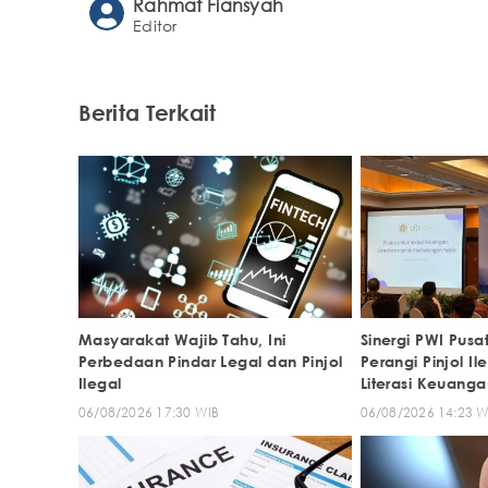
Rahmat Fiansyah
Editor
Berita Terkait
Masyarakat Wajib Tahu, Ini
Sinergi PWI Pusa
Perbedaan Pindar Legal dan Pinjol
Perangi Pinjol I
Ilegal
Literasi Keuanga
06/08/2026 17:30 WIB
06/08/2026 14:23 W