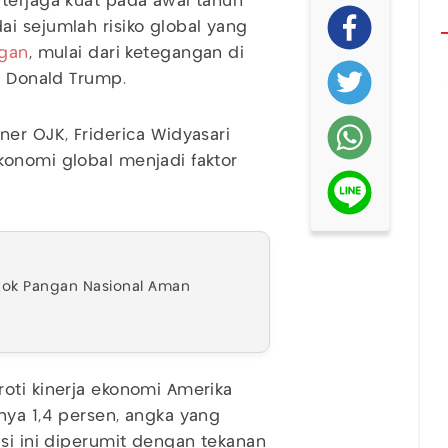
terjaga kuat pada awal tahun
i sejumlah risiko global yang
ngan
, mulai dari ketegangan di
f Donald Trump.
er OJK, Friderica Widyasari
konomi global menjadi faktor
 Stok Pangan Nasional Aman
oti kinerja ekonomi Amerika
nya 1,4 persen, angka yang
isi ini diperumit dengan tekanan