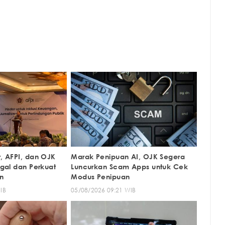
t, AFPI, dan OJK
Marak Penipuan AI, OJK Segera
legal dan Perkuat
Luncurkan Scam Apps untuk Cek
n
Modus Penipuan
IB
05/08/2026 09:21 WIB