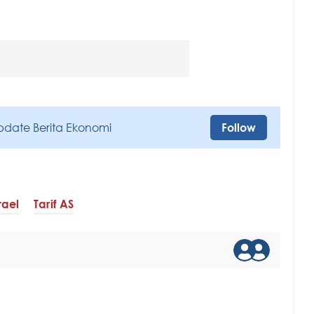
pdate Berita Ekonomi
Follow
rael
Tarif AS