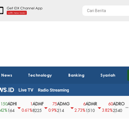
t News
Technology
Banking
Syariah
DHI
ADMF
ADMG
ADMR
ADRO
A
1
75
6
60
0
0.61%
0.9%
2.73%
3.82%
0%
64
8225
214
1510
2540
43