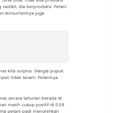
n. (Bisa bisa) Tidak ada produksi.
 sedikit, dia berproduksi. Petani
dian konsumennya juga
eras kita surplus. (Harga) pupuk
mpai) tidak tanam. Petaninya
 beras secara tahunan berada di
nan masih cukup positif di 0,58
erima petani padi menorehkan