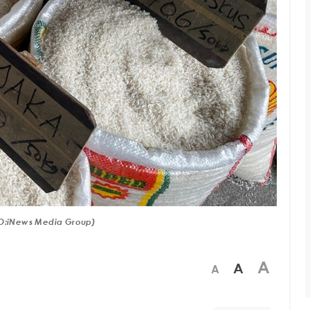
TO:iNews Media Group)
A
A
A