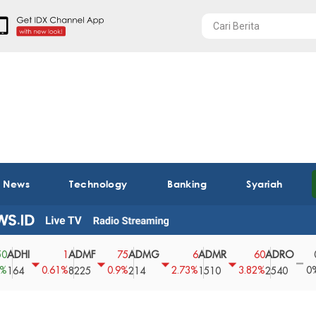
t News
Technology
Banking
Syariah
I
ADMF
ADMG
ADMR
ADRO
AEG
1
75
6
60
0
0.61%
0.9%
2.73%
3.82%
0%
8225
214
1510
2540
43