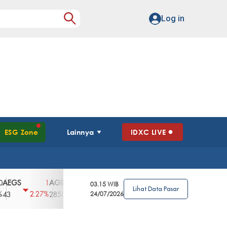
Log in
ESG Zone
Lainnya
IDXC LIVE
S
AGII
AGRO
AGRS
AHAP
AIMS
1
100
4
0
2
03.15 WIB
Lihat Data Pasar
2.27%
3.39%
2.63%
0%
2.04%
2850
148
24/07/2026
62
96
360