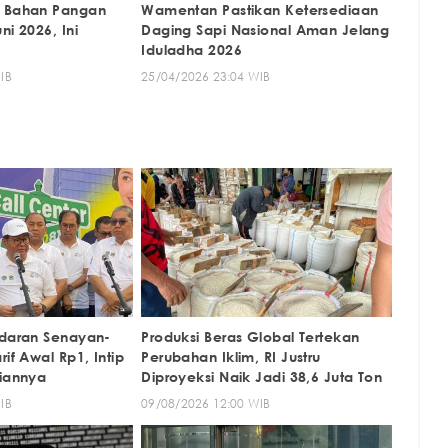
s Bahan Pangan
Wamentan Pastikan Ketersediaan
ni 2026, Ini
Daging Sapi Nasional Aman Jelang
Iduladha 2026
IB
25/04/2026 23:04 WIB
ndaran Senayan-
Produksi Beras Global Tertekan
if Awal Rp1, Intip
Perubahan Iklim, RI Justru
tiannya
Diproyeksi Naik Jadi 38,6 Juta Ton
IB
09/08/2026 12:00 WIB