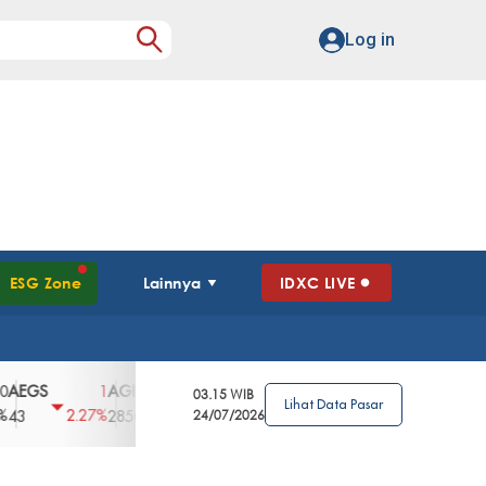
Log in
ESG Zone
Lainnya
IDXC LIVE
S
AGII
AGRO
AGRS
AHAP
AIMS
1
100
4
0
2
03.15 WIB
Lihat Data Pasar
2.27%
3.39%
2.63%
0%
2.04%
2850
148
24/07/2026
62
96
360