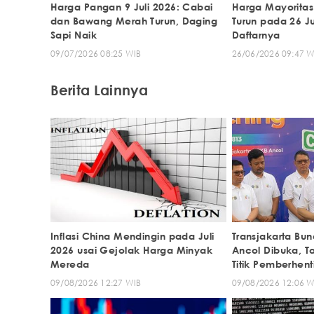
Harga Pangan 9 Juli 2026: Cabai
Harga Mayorita
dan Bawang Merah Turun, Daging
Turun pada 26 Ju
Sapi Naik
Daftarnya
09/07/2026 08:25 WIB
26/06/2026 09:47 W
Berita Lainnya
Inflasi China Mendingin pada Juli
Transjakarta Bu
2026 usai Gejolak Harga Minyak
Ancol Dibuka, Tar
Mereda
Titik Pemberhen
09/08/2026 12:27 WIB
09/08/2026 12:06 W