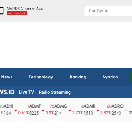
t News
Technology
Banking
Syariah
I
ADMF
ADMG
ADMR
ADRO
AEG
1
75
6
60
0
0.61%
0.9%
2.73%
3.82%
0%
8225
214
1510
2540
43