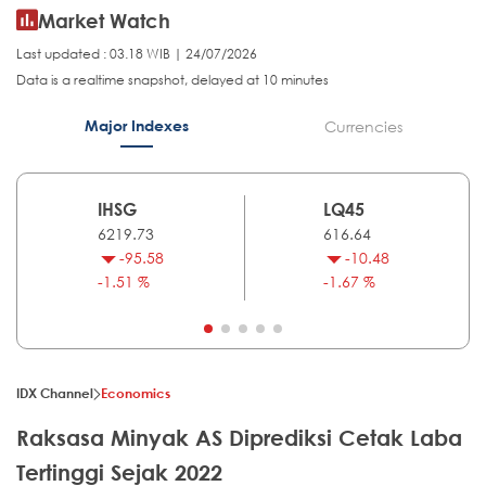
Market Watch
Last updated : 03.18 WIB | 24/07/2026
Data is a realtime snapshot, delayed at 10 minutes
Major Indexes
Currencies
IHSG
LQ45
6219.73
616.64
-95.58
-10.48
-1.51 %
-1.67 %
IDX Channel
Economics
Raksasa Minyak AS Diprediksi Cetak Laba
Tertinggi Sejak 2022