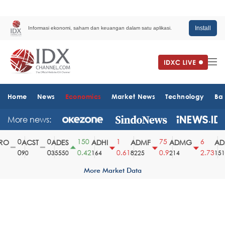
Install
Informasi ekonomi, saham dan keuangan dalam satu aplikasi.
Home
News
Economics
Market News
Technology
Ba
More news:
0
0
150
1
75
6
O
ACST
ADES
ADHI
ADMF
ADMG
ADM
0
0
0.42
0.61
0.9
2.73
90
35550
164
8225
214
1510
More Market Data