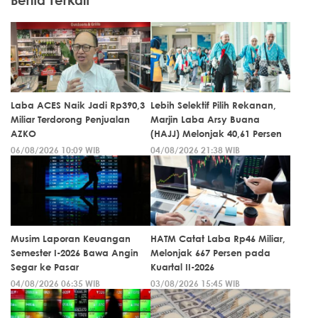
Berita Terkait
Laba ACES Naik Jadi Rp390,3
Lebih Selektif Pilih Rekanan,
Miliar Terdorong Penjualan
Marjin Laba Arsy Buana
AZKO
(HAJJ) Melonjak 40,61 Persen
06/08/2026 10:09 WIB
04/08/2026 21:38 WIB
Musim Laporan Keuangan
HATM Catat Laba Rp46 Miliar,
Semester I-2026 Bawa Angin
Melonjak 667 Persen pada
Segar ke Pasar
Kuartal II-2026
04/08/2026 06:35 WIB
03/08/2026 15:45 WIB