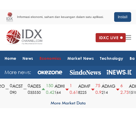
Install
Informasi ekonomi, saham dan keuangan dalam satu aplikasi.
Home
News
Economics
Market News
Technology
Ba
More news:
0
0
150
1
75
6
O
ACST
ADES
ADHI
ADMF
ADMG
ADM
0
0
0.42
0.61
0.9
2.73
90
35550
164
8225
214
1510
More Market Data