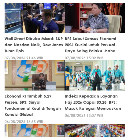
Wall Street Dibuka Mixed: S&P
BPS Sebut Sensus Ekonomi
dan Nasdaq Naik, Dow Jones
2026 Krusial untuk Perkuat
Turun Tipis
Daya Saing Pelaku Usaha
07/08/2026 21:46 WIB
07/08/2026 15:02 WIB
Ekonomi RI Tumbuh 5,29
Indeks Kepuasan Layanan
Persen, BPS: Sinyal
Haji 2026 Capai 83,28, BPS:
Fundamental Kuat di Tengah
Masuk Kategori Memuaskan
Kondisi Global
06/08/2026 13:07 WIB
06/08/2026 13:55 WIB