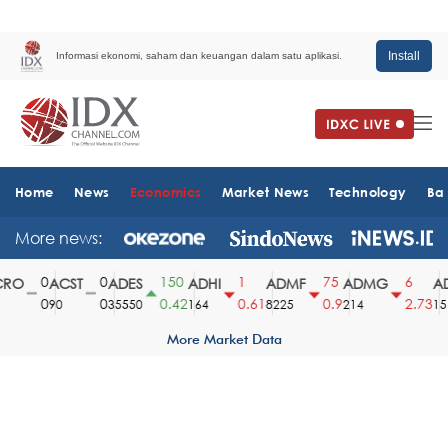
Install
Informasi ekonomi, saham dan keuangan dalam satu aplikasi.
Home
News
Economics
Market News
Technology
Ba
More news:
0
0
150
1
75
6
O
ACST
ADES
ADHI
ADMF
ADMG
AD
0
0
0.42
0.61
0.9
2.73
90
35550
164
8225
214
1510
More Market Data