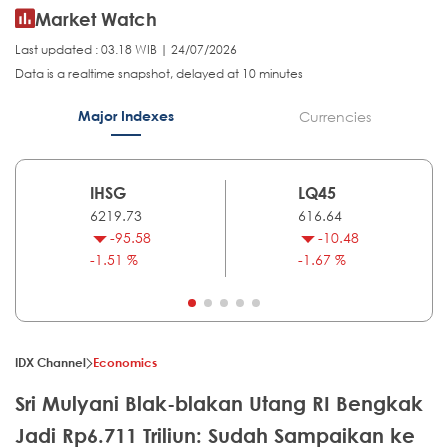
Market Watch
Last updated : 03.18 WIB | 24/07/2026
Data is a realtime snapshot, delayed at 10 minutes
Major Indexes
Currencies
IHSG
LQ45
6219.73
616.64
-95.58
-10.48
-1.51 %
-1.67 %
IDX Channel
Economics
Sri Mulyani Blak-blakan Utang RI Bengkak
Jadi Rp6.711 Triliun: Sudah Sampaikan ke