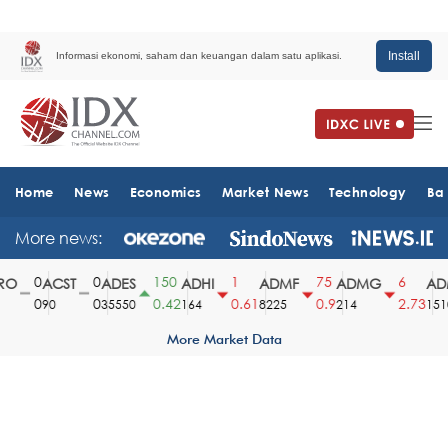
Install
Informasi ekonomi, saham dan keuangan dalam satu aplikasi.
Home
News
Economics
Market News
Technology
Ba
More news:
0
0
150
1
75
6
O
ACST
ADES
ADHI
ADMF
ADMG
ADM
0
0
0.42
0.61
0.9
2.73
90
35550
164
8225
214
1510
More Market Data