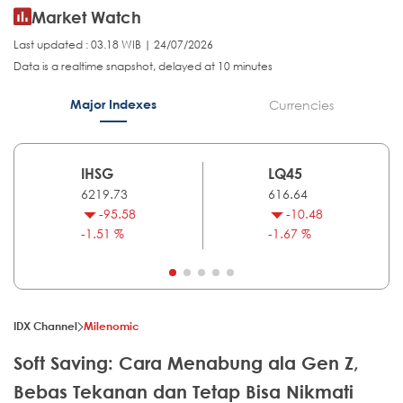
Market Watch
Last updated : 03.18 WIB | 24/07/2026
Data is a realtime snapshot, delayed at 10 minutes
Major Indexes
Currencies
IHSG
LQ45
6219.73
616.64
-95.58
-10.48
-1.51 %
-1.67 %
IDX Channel
Milenomic
Soft Saving: Cara Menabung ala Gen Z,
Bebas Tekanan dan Tetap Bisa Nikmati