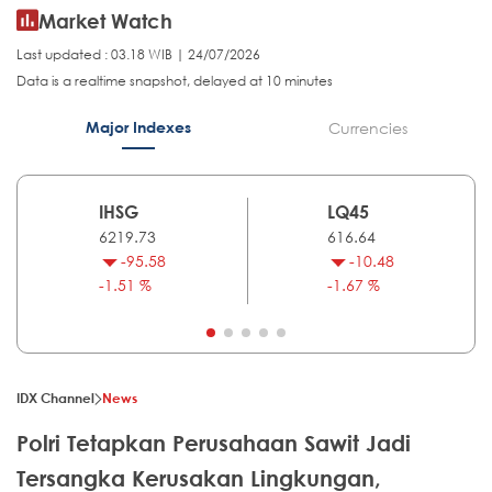
Market Watch
Last updated : 03.18 WIB | 24/07/2026
Data is a realtime snapshot, delayed at 10 minutes
Major Indexes
Currencies
IHSG
LQ45
6219.73
616.64
-95.58
-10.48
-1.51 %
-1.67 %
IDX Channel
News
Polri Tetapkan Perusahaan Sawit Jadi
Tersangka Kerusakan Lingkungan,