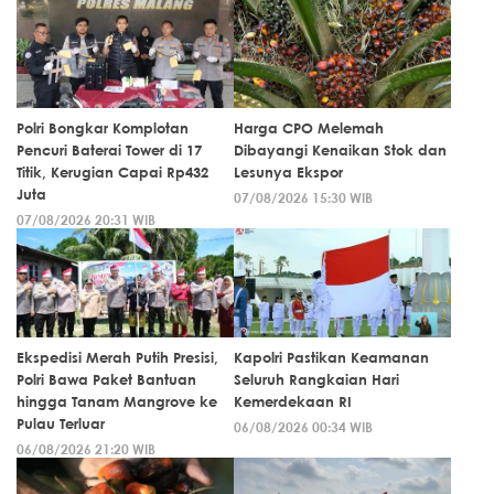
Polri Bongkar Komplotan
Harga CPO Melemah
Pencuri Baterai Tower di 17
Dibayangi Kenaikan Stok dan
Titik, Kerugian Capai Rp432
Lesunya Ekspor
Juta
07/08/2026 15:30 WIB
07/08/2026 20:31 WIB
Ekspedisi Merah Putih Presisi,
Kapolri Pastikan Keamanan
Polri Bawa Paket Bantuan
Seluruh Rangkaian Hari
hingga Tanam Mangrove ke
Kemerdekaan RI
Pulau Terluar
06/08/2026 00:34 WIB
06/08/2026 21:20 WIB