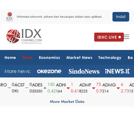
Install
Informasi ekonomi, saham dan keuangan dalam satu aplikasi.
Home
News
Economics
Market News
Technology
Ba
More news:
0
0
150
1
75
6
O
ACST
ADES
ADHI
ADMF
ADMG
AD
0
0
0.42
0.61
0.9
2.73
90
35550
164
8225
214
1510
More Market Data