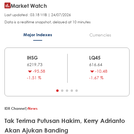
Market Watch
Last updated : 03.18 WIB | 24/07/2026
Data is a realtime snapshot, delayed at 10 minutes
Major Indexes
Currencies
IHSG
LQ45
6219.73
616.64
-95.58
-10.48
-1.51 %
-1.67 %
IDX Channel
News
Tak Terima Putusan Hakim, Kerry Adrianto
Akan Ajukan Banding