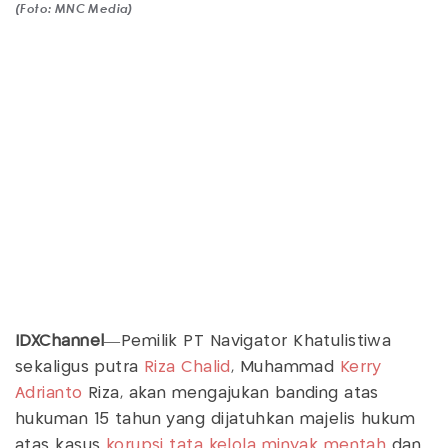
(Foto: MNC Media)
IDXChannel
—Pemilik PT Navigator Khatulistiwa
sekaligus putra
Riza Chalid
, Muhammad
Kerry
Adrianto
Riza, akan mengajukan banding atas
hukuman 15 tahun yang dijatuhkan majelis hukum
atas kasus
korupsi tata kelola minyak mentah
dan