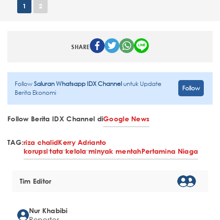
1
2
SHARE
Follow
Saluran Whatsapp IDX Channel
untuk Update
Follow
Berita Ekonomi
Follow Berita IDX Channel di
Google News
TAG:
riza chalid
Kerry Adrianto
korupsi tata kelola minyak mentah
Pertamina Niaga
Tim Editor
Nur Khabibi
Reporter