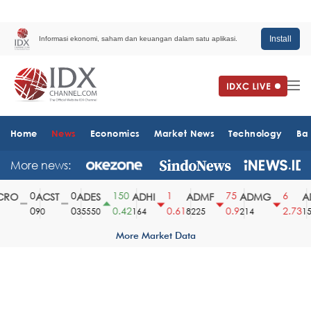
Install
Informasi ekonomi, saham dan keuangan dalam satu aplikasi.
Home
News
Economics
Market News
Technology
Ba
More news:
0
0
150
1
75
6
RO
ACST
ADES
ADHI
ADMF
ADMG
AD
0
0
0.42
0.61
0.9
2.73
90
35550
164
8225
214
151
More Market Data