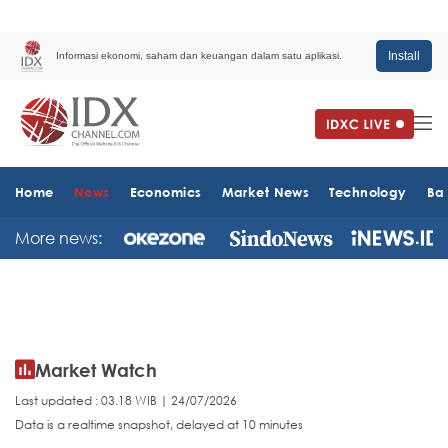
Install
Informasi ekonomi, saham dan keuangan dalam satu aplikasi.
Home
News
Economics
Market News
Technology
Ba
More news:
Market Watch
Last updated : 03.18 WIB | 24/07/2026
Data is a realtime snapshot, delayed at 10 minutes