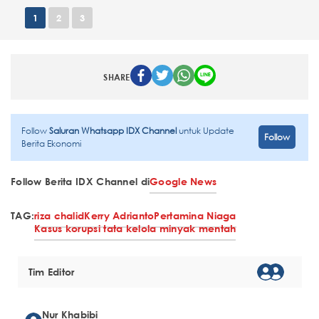
1
2
3
SHARE
Follow
Saluran Whatsapp IDX Channel
untuk Update
Follow
Berita Ekonomi
Follow Berita IDX Channel di
Google News
TAG:
riza chalid
Kerry Adrianto
Pertamina Niaga
Kasus korupsi tata kelola minyak mentah
Tim Editor
Nur Khabibi