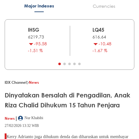
Major Indexes
Currencies
IHSG
LQ45
6219.73
616.64
-95.58
-10.48
-1.51 %
-1.67 %
IDX Channel
News
Dinyatakan Bersalah di Pengadilan, Anak
Riza Chalid Dihukum 15 Tahun Penjara
|
News
Nur Khabibi
27/02/2026 13:32 WIB
Kerry Adrianto juga dihukum denda dan diharuskan untuk membayar