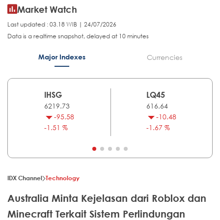
Market Watch
Last updated : 03.18 WIB | 24/07/2026
Data is a realtime snapshot, delayed at 10 minutes
Major Indexes
Currencies
IHSG
LQ45
6219.73
616.64
-95.58
-10.48
-1.51 %
-1.67 %
IDX Channel
Technology
Australia Minta Kejelasan dari Roblox dan
Minecraft Terkait Sistem Perlindungan