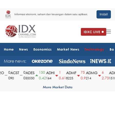
Install
Informasi ekonomi, saham dan keuangan dalam satu aplikasi.
Home
News
Economics
Market News
Technology
Ba
More news:
0
0
150
1
75
6
O
ACST
ADES
ADHI
ADMF
ADMG
ADM
0
0
0.42
0.61
0.9
2.73
90
35550
164
8225
214
1510
More Market Data