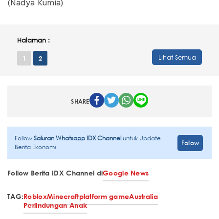
(Nadya Kurnia)
Halaman :
Lihat Semua
1
2
SHARE
Follow
Saluran Whatsapp IDX Channel
untuk Update
Follow
Berita Ekonomi
Follow Berita IDX Channel di
Google News
TAG:
Roblox
Minecraft
platform game
Australia
Perlindungan Anak