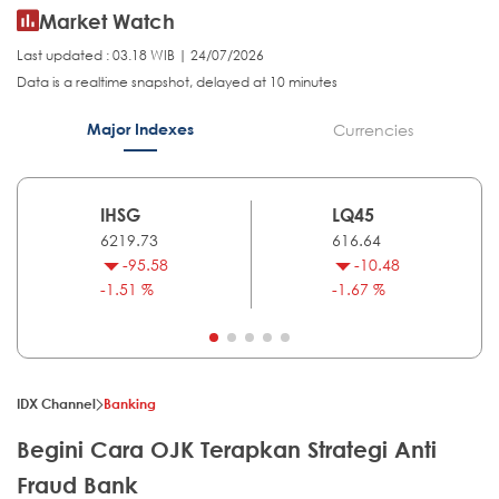
Market Watch
Last updated : 03.18 WIB | 24/07/2026
Data is a realtime snapshot, delayed at 10 minutes
Major Indexes
Currencies
IHSG
LQ45
6219.73
616.64
-95.58
-10.48
-1.51 %
-1.67 %
IDX Channel
Banking
Begini Cara OJK Terapkan Strategi Anti
Fraud Bank