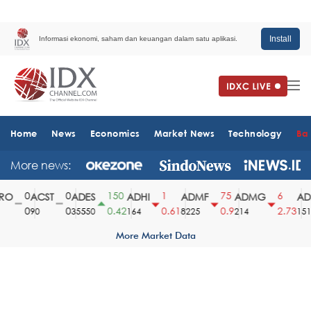
Install
Informasi ekonomi, saham dan keuangan dalam satu aplikasi.
Home
News
Economics
Market News
Technology
Ba
More news:
0
0
150
1
75
6
O
ACST
ADES
ADHI
ADMF
ADMG
ADM
0
0
0.42
0.61
0.9
2.73
90
35550
164
8225
214
1510
More Market Data