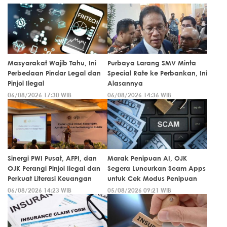
Masyarakat Wajib Tahu, Ini
Purbaya Larang SMV Minta
Perbedaan Pindar Legal dan
Special Rate ke Perbankan, Ini
Pinjol Ilegal
Alasannya
06/08/2026 17:30 WIB
06/08/2026 14:36 WIB
Sinergi PWI Pusat, AFPI, dan
Marak Penipuan AI, OJK
OJK Perangi Pinjol Ilegal dan
Segera Luncurkan Scam Apps
Perkuat Literasi Keuangan
untuk Cek Modus Penipuan
06/08/2026 14:23 WIB
05/08/2026 09:21 WIB