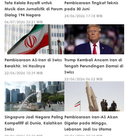
Tata Kelola Royalti untuk
Pembicaraan Tingkat Teknis
Musik dan Jurnalistik di Forum
pada 30 Juni
Dialog 194 Negara
24/06/2026 17:18 WIB
06/07/2026 22:21 WIB
Pembicaraan AS-Iran di Swiss
Trump Kembali Ancam Iran di
Berakhir, Ini Hasilnya
Tengah Perundingan Damai di
Swiss
22/06/2026 10:39 WIB
22/06/2026 06:52 WIB
Singapura Jadi Negara Paling
Pembicaraan Iran-AS Akan
Kompetitif di Dunia, Kalahkan
Digelar pada Minggu,
Swiss
Lebanon Jadi Isu Utama