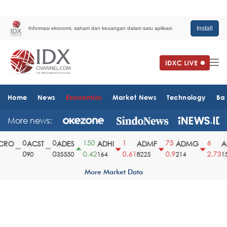
Install
Informasi ekonomi, saham dan keuangan dalam satu aplikasi.
Home
News
Economics
Market News
Technology
Ba
More news:
0
0
150
1
75
6
RO
ACST
ADES
ADHI
ADMF
ADMG
AD
0
0
0.42
0.61
0.9
2.73
90
35550
164
8225
214
151
More Market Data