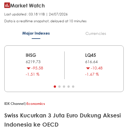
Market Watch
Last updated : 03.18 WIB | 24/07/2026
Data is a realtime snapshot, delayed at 10 minutes
Major Indexes
Currencies
IHSG
LQ45
6219.73
616.64
-95.58
-10.48
-1.51 %
-1.67 %
IDX Channel
Economics
Swiss Kucurkan 3 Juta Euro Dukung Aksesi
Indonesia ke OECD