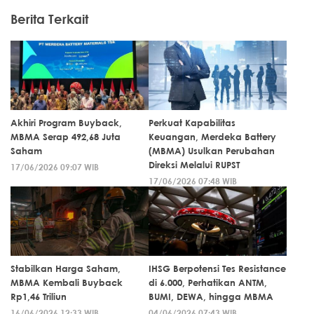
Berita Terkait
Akhiri Program Buyback,
Perkuat Kapabilitas
MBMA Serap 492,68 Juta
Keuangan, Merdeka Battery
Saham
(MBMA) Usulkan Perubahan
Direksi Melalui RUPST
17/06/2026 09:07 WIB
17/06/2026 07:48 WIB
Stabilkan Harga Saham,
IHSG Berpotensi Tes Resistance
MBMA Kembali Buyback
di 6.000, Perhatikan ANTM,
Rp1,46 Triliun
BUMI, DEWA, hingga MBMA
16/06/2026 12:33 WIB
04/06/2026 07:43 WIB