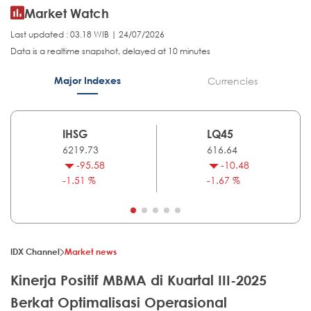
Market Watch
Last updated : 03.18 WIB | 24/07/2026
Data is a realtime snapshot, delayed at 10 minutes
Major Indexes
Currencies
IHSG
LQ45
6219.73
616.64
-95.58
-10.48
-1.51 %
-1.67 %
IDX Channel
Market news
Kinerja Positif MBMA di Kuartal III-2025
Berkat Optimalisasi Operasional