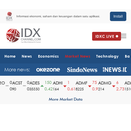
Install
Informasi ekonomi, saham dan keuangan dalam satu aplikasi.
Home
News
Economics
Market News
Technology
Ba
More news:
0
0
150
1
75
6
O
ACST
ADES
ADHI
ADMF
ADMG
ADM
0
0
0.42
0.61
0.9
2.73
90
35550
164
8225
214
1510
More Market Data