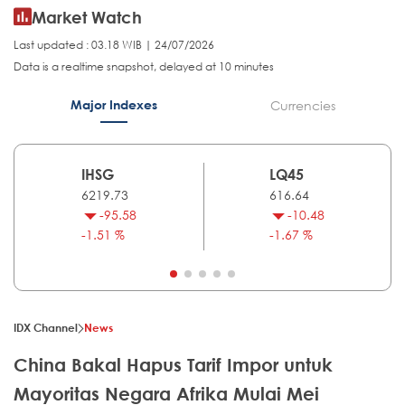
Market Watch
Last updated : 03.18 WIB | 24/07/2026
Data is a realtime snapshot, delayed at 10 minutes
Major Indexes
Currencies
IHSG
LQ45
6219.73
616.64
-95.58
-10.48
-1.51 %
-1.67 %
IDX Channel
News
China Bakal Hapus Tarif Impor untuk
Mayoritas Negara Afrika Mulai Mei