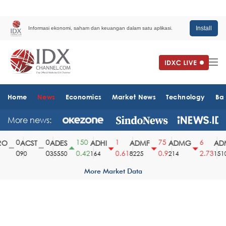
Install
Informasi ekonomi, saham dan keuangan dalam satu aplikasi.
Home
News
Economics
Market News
Technology
Ba
More news:
0
0
150
1
75
6
O
ACST
ADES
ADHI
ADMF
ADMG
ADM
0
0
0.42
0.61
0.9
2.73
90
35550
164
8225
214
1510
More Market Data