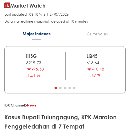
Market Watch
Last updated : 03.18 WIB | 24/07/2026
Data is a realtime snapshot, delayed at 10 minutes
Major Indexes
Currencies
IHSG
LQ45
6219.73
616.64
-95.58
-10.48
-1.51 %
-1.67 %
IDX Channel
News
Kasus Bupati Tulungagung, KPK Maraton
Penggeledahan di 7 Tempat