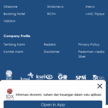
Okezone
Sindonews
iNews
Booking Hotel
RCTI+
MNC Trijaya
VISION+
Company Profile
Tentang Kami
Redaksi
Privacy Policy
Kontak Kami
Disclaimer
Pedoman Media
Siber
Informasi ekonomi, saham dan keuangan dalam satu aplikasi.
© 2026 IDX Channel. All Rights Reserved.
Open in App