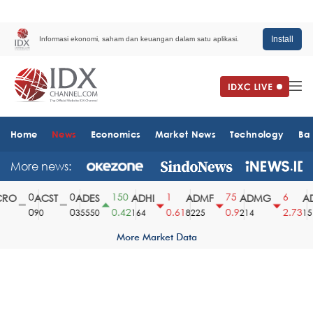
Install
Informasi ekonomi, saham dan keuangan dalam satu aplikasi.
Home
News
Economics
Market News
Technology
Ba
More news:
0
0
150
1
75
6
RO
ACST
ADES
ADHI
ADMF
ADMG
AD
0
0
0.42
0.61
0.9
2.73
90
35550
164
8225
214
1510
More Market Data