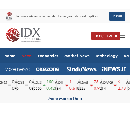
Install
Informasi ekonomi, saham dan keuangan dalam satu aplikasi.
Home
News
Economics
Market News
Technology
Ba
More news:
0
0
150
1
75
6
RO
ACST
ADES
ADHI
ADMF
ADMG
AD
0
0
0.42
0.61
0.9
2.73
90
35550
164
8225
214
1510
More Market Data