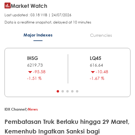
Market Watch
Last updated : 03.18 WIB | 24/07/2026
Data is a realtime snapshot, delayed at 10 minutes
Major Indexes
Currencies
IHSG
LQ45
6219.73
616.64
-95.58
-10.48
-1.51 %
-1.67 %
IDX Channel
News
Pembatasan Truk Berlaku hingga 29 Maret,
Kemenhub Ingatkan Sanksi bagi