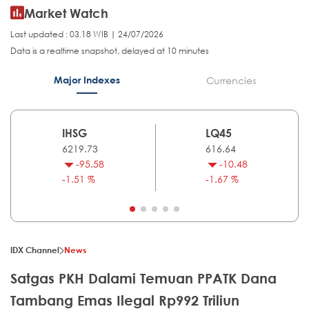
Market Watch
Last updated : 03.18 WIB | 24/07/2026
Data is a realtime snapshot, delayed at 10 minutes
Major Indexes
Currencies
IHSG
LQ45
6219.73
616.64
-95.58
-10.48
-1.51 %
-1.67 %
IDX Channel
News
Satgas PKH Dalami Temuan PPATK Dana
Tambang Emas Ilegal Rp992 Triliun