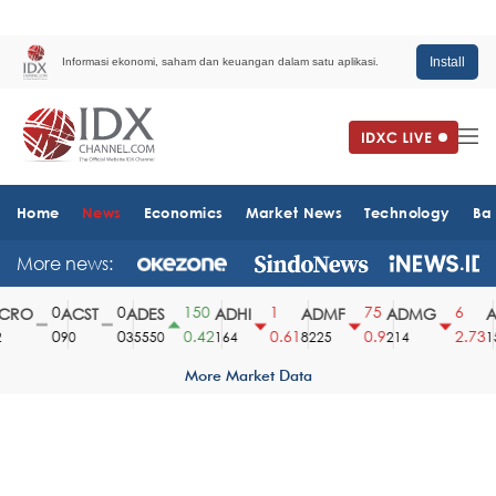
Install
Informasi ekonomi, saham dan keuangan dalam satu aplikasi.
Home
News
Economics
Market News
Technology
Ba
More news:
0
0
150
1
75
6
RO
ACST
ADES
ADHI
ADMF
ADMG
AD
0
0
0.42
0.61
0.9
2.73
90
35550
164
8225
214
151
More Market Data