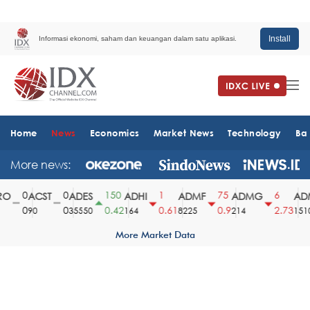
Install
Informasi ekonomi, saham dan keuangan dalam satu aplikasi.
Home
News
Economics
Market News
Technology
Ba
More news:
0
0
150
1
75
6
O
ACST
ADES
ADHI
ADMF
ADMG
ADM
0
0
0.42
0.61
0.9
2.73
90
35550
164
8225
214
1510
More Market Data