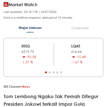
Market Watch
Last updated : 03.18 WIB | 24/07/2026
Data is a realtime snapshot, delayed at 10 minutes
Major Indexes
Currencies
IHSG
LQ45
6219.73
616.64
-95.58
-10.48
-1.51 %
-1.67 %
IDX Channel
News
Tom Lembong Ngaku Tak Pernah Ditegur
Presiden Jokowi terkait Impor Gula