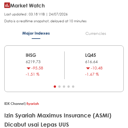
Market Watch
Last updated : 03.18 WIB | 24/07/2026
Data is a realtime snapshot, delayed at 10 minutes
Major Indexes
Currencies
IHSG
LQ45
6219.73
616.64
-95.58
-10.48
-1.51 %
-1.67 %
IDX Channel
Syariah
Izin Syariah Maximus Insurance (ASMI)
Dicabut usai Lepas UUS