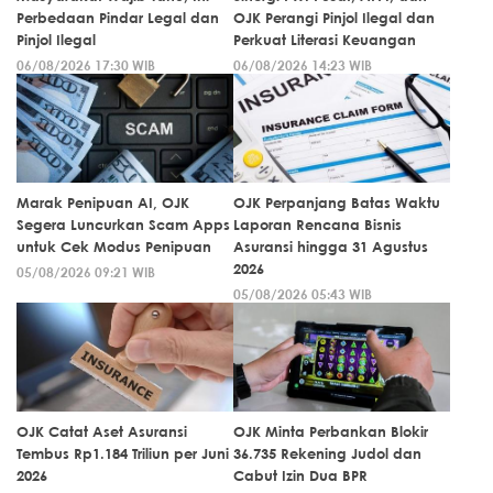
Perbedaan Pindar Legal dan
OJK Perangi Pinjol Ilegal dan
Pinjol Ilegal
Perkuat Literasi Keuangan
06/08/2026 17:30 WIB
06/08/2026 14:23 WIB
Marak Penipuan AI, OJK
OJK Perpanjang Batas Waktu
Segera Luncurkan Scam Apps
Laporan Rencana Bisnis
untuk Cek Modus Penipuan
Asuransi hingga 31 Agustus
2026
05/08/2026 09:21 WIB
05/08/2026 05:43 WIB
OJK Catat Aset Asuransi
OJK Minta Perbankan Blokir
Tembus Rp1.184 Triliun per Juni
36.735 Rekening Judol dan
2026
Cabut Izin Dua BPR