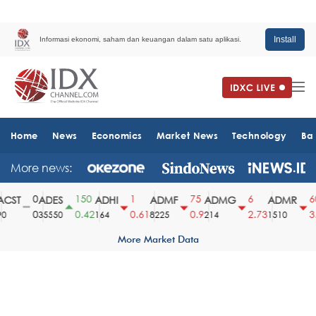
Install
Informasi ekonomi, saham dan keuangan dalam satu aplikasi.
Home
News
Economics
Market News
Technology
Ba
More news:
0
150
1
75
6
60
ST
ADES
ADHI
ADMF
ADMG
ADMR
0
0.42
0.61
0.9
2.73
3.8
35550
164
8225
214
1510
More Market Data