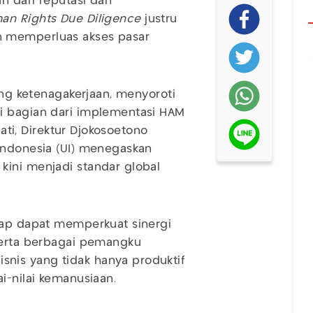
an dari reputasi dan
an Rights Due Diligence
justru
n memperluas akses pasar
dang ketenagakerjaan, menyoroti
i bagian dari implementasi HAM
gati, Direktur Djokosoetono
Indonesia (UI) menegaskan
kini menjadi standar global
arap dapat memperkuat sinergi
 serta berbagai pemangku
nis yang tidak hanya produktif
i-nilai kemanusiaan.