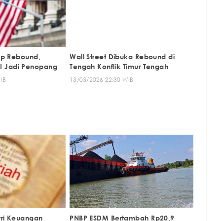
tup Rebound,
Wall Street Dibuka Rebound di
 Jadi Penopang
Tengah Konflik Timur Tengah
IB
13/03/2026 22:30 WIB
tri Keuangan
PNBP ESDM Bertambah Rp20,9