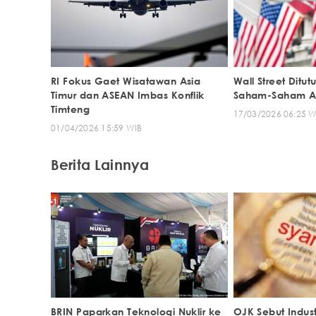
RI Fokus Gaet Wisatawan Asia
Wall Street Ditu
Timur dan ASEAN Imbas Konflik
Saham-Saham AI
Timteng
17/03/2026 06:25 W
01/04/2026 15:59 WIB
Berita Lainnya
BRIN Paparkan Teknologi Nuklir ke
OJK Sebut Indus