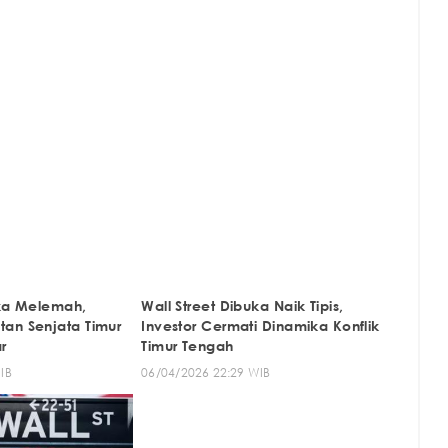
uka Melemah,
Wall Street Dibuka Naik Tipis,
an Senjata Timur
Investor Cermati Dinamika Konflik
r
Timur Tengah
IB
06/04/2026 22:29 WIB