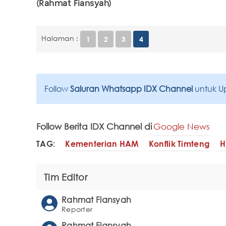
(Rahmat Fiansyah)
Halaman :
1
2
3
4
Follow
Saluran Whatsapp IDX Channel
untuk U
Follow Berita IDX Channel di
Google News
TAG:
Kementerian HAM
Konflik Timteng
Tim Editor
Rahmat Fiansyah
Reporter
Rahmat Fiansyah