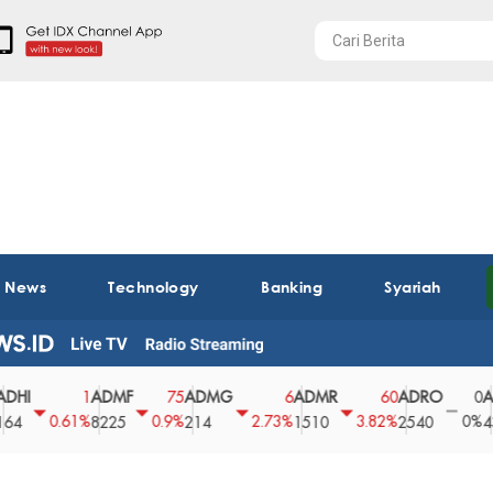
t News
Technology
Banking
Syariah
ADMF
ADMG
ADMR
ADRO
AEGS
1
75
6
60
0
.61%
0.9%
2.73%
3.82%
0%
2
8225
214
1510
2540
43