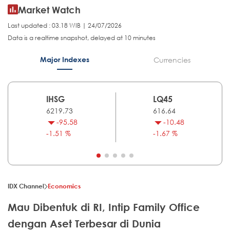
Market Watch
Last updated : 03.18 WIB | 24/07/2026
Data is a realtime snapshot, delayed at 10 minutes
Major Indexes
Currencies
IHSG
LQ45
6219.73
616.64
-95.58
-10.48
-1.51 %
-1.67 %
IDX Channel
Economics
Mau Dibentuk di RI, Intip Family Office
dengan Aset Terbesar di Dunia