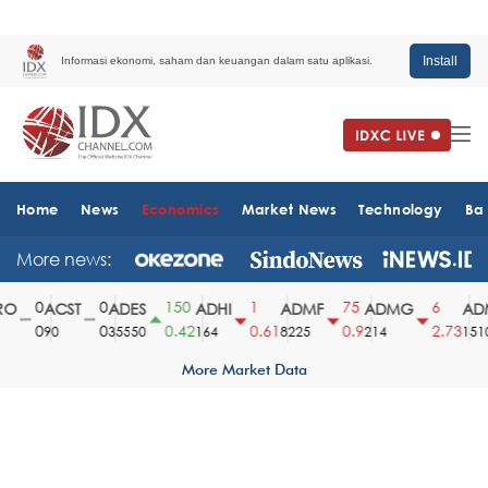
Install
Informasi ekonomi, saham dan keuangan dalam satu aplikasi.
Home
News
Economics
Market News
Technology
Ba
More news:
0
0
150
1
75
6
O
ACST
ADES
ADHI
ADMF
ADMG
ADM
0
0
0.42
0.61
0.9
2.73
90
35550
164
8225
214
1510
More Market Data