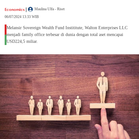
|
Economics
Maulina Ulfa - Riset
06/07/2024 13:33 WIB
Melansir Sovereign Wealth Fund Instititute, Walton Enterprises LLC
menjadi family office terbesar di dunia dengan total aset mencapai
USD224,5 miliar.